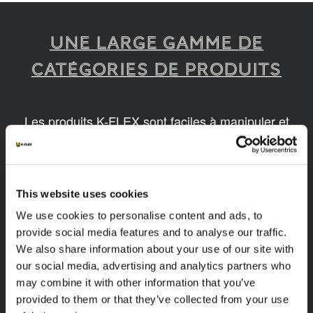
UNE LARGE GAMME DE
CATÉGORIES DE PRODUITS
Les produits K-FLEX sont faciles à manipuler et
assembler. Nos produits sont disponibles en
différentes dimensions et basés sur des
technologies innovantes et durables.
This website uses cookies
1
/
14
We use cookies to personalise content and ads, to
provide social media features and to analyse our traffic.
We also share information about your use of our site with
our social media, advertising and analytics partners who
may combine it with other information that you’ve
provided to them or that they’ve collected from your use