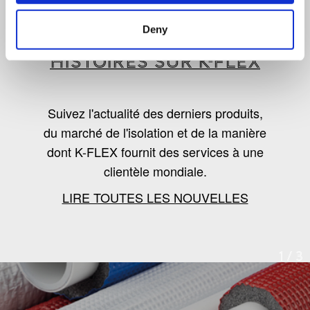
LES DERNIÈRES
Deny
NOUVELLES, TENDANCES ET
HISTOIRES SUR K-FLEX
Suivez l'actualité des derniers produits,
du marché de l'isolation et de la manière
dont K-FLEX fournit des services à une
clientèle mondiale.
LIRE TOUTES LES NOUVELLES
1
/
3