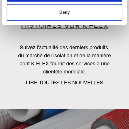
LES DERNIÈRES
Deny
NOUVELLES, TENDANCES ET
HISTOIRES SUR K-FLEX
Suivez l'actualité des derniers produits,
du marché de l'isolation et de la manière
dont K-FLEX fournit des services à une
clientèle mondiale.
LIRE TOUTES LES NOUVELLES
1
/
3