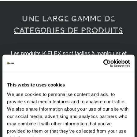
UNE LARGE GAMME DE
CATÉGORIES DE PRODUITS
Les produits K-FLEX sont faciles à manipuler et
assembler. Nos produits sont disponibles en
différentes dimensions et basés sur des
technologies innovantes et durables.
This website uses cookies
1
/
14
We use cookies to personalise content and ads, to
provide social media features and to analyse our traffic.
We also share information about your use of our site with
our social media, advertising and analytics partners who
may combine it with other information that you’ve
provided to them or that they’ve collected from your use