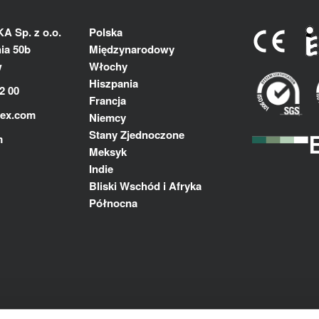
 Sp. z o.o.
Polska
ia 50b
Międzynarodowy
w
Włochy
Hiszpania
2 00
Francja
lex.com
Niemcy
Stany Zjednoczone
m
Meksyk
Indie
Bliski Wschód i Afryka
Północna