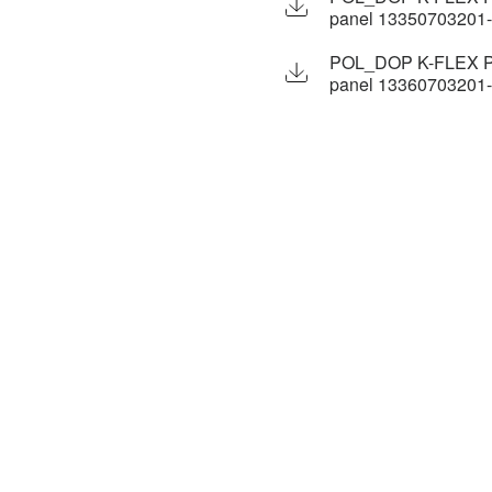
panel 13350703201
POL_DOP K-FLEX P
panel 13360703201