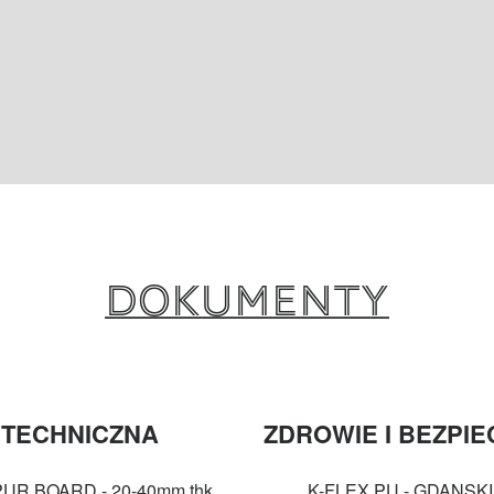
Dokumenty
TECHNICZNA
ZDROWIE I BEZPI
UR BOARD - 20-40mm thk
K-FLEX PU - GDANSK