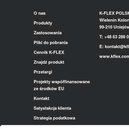
O nas
K-FLEX POLSKA
Wielenin Kolon
Produkty
99-210 Uniejó
Zastosowania
T: +48 63 288 0
Pliki do pobrania
E:
kontakt@kf
Cennik K-FLEX
www.kflex.co
Znajdź produkt
Przetargi
Projekty współfinansowane
ze środków EU
Kontakt
Satysfakcja klienta
Strategia podatkowa
Polityka ZSZ