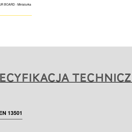
K-FLEX PUR BOAR
wykonana ze szty
względu na swoją
znajduje zastoso
podłogowego. Pły
aluminiowa lub w
kompozytową.
ecyfikacja technic
EN 13501