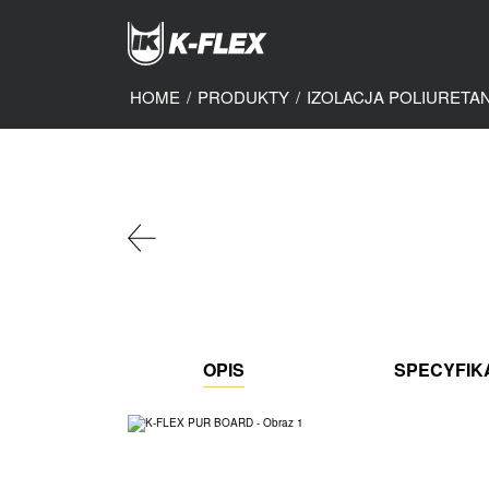
Skip
to
main
content
HOME
/
PRODUKTY
/
IZOLACJA POLIURET
OPIS
SPECYFIK