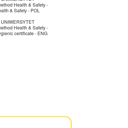
thod Health & Safety -
ealth & Safety - POL
I UNIWERSYTET
thod Health & Safety -
gienic certificate - ENG