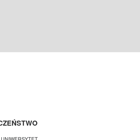
ECZEŃSTWO
I UNIWERSYTET