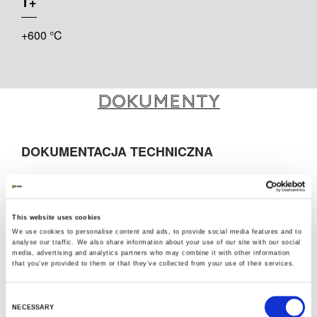
T+
+600 °C
Dokumenty
DOKUMENTACJA TECHNICZNA
POL_DOP K-FLEX K-ROCK ALU - 20-120mm
thk pipe 11160705201-008S
This website uses cookies
We use cookies to personalise content and ads, to provide social media features and to
MARKETING
analyse our traffic. We also share information about your use of our site with our social
media, advertising and analytics partners who may combine it with other information
that you’ve provided to them or that they’ve collected from your use of their services.
K-FLEX KATALOG OGÓLNY
K-FLEX K-ROCK
Consent
NECESSARY
K-FLEX INSTRUKCJE MONTAŻOWE
Selection