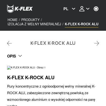
Skip
to
PL
main
content
HOME
/
PRODUKTY
/
IZOLACJA Z WEŁNY MINERALNEJ
/
K-FLEX K-ROCK ALU
K-FLEX K-ROCK ALU
OPIS
K-FLEX K-ROCK ALU
Rury koncentryczne z ognioodpornej wełny mineralnej K-
ROCK ALU, zabezpieczone zewnętrzną powłoką ze
wzmocnionego aluminium o wysokiej odporności na parę
wodną.