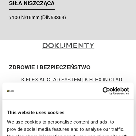
SIŁA NISZCZĄCA
>100 N/15mm (DIN53354)
Dokumenty
ZDROWIE I BEZPIECZEŃSTWO
K-FLEX AL CLAD SYSTEM | K-FLEX IN CLAD
SYSTEM | K-FLEX IC CLAD SYSTEM | K-FLEX
ALU | K-FLEX METAL | K-FLEX SRC - GDANSKI
UNIWERSYTET MEDYCZNY - Internal method
Health & Safety - Approvals - Various - Health &
Safety - POL
This website uses cookies
K-FLEX AL CLAD SYSTEM | K-FLEX IN CLAD
We use cookies to personalise content and ads, to
SYSTEM | K-FLEX IC CLAD SYSTEM | K-FLEX
provide social media features and to analyse our traffic.
ALU | K-FLEX METAL | K-FLEX SRC - GDANSKI