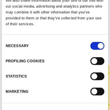
UNIWERSYTET MEDYCZNY - Internal method
We also share information about your use of our site with
Health & Safety - Approvals - Various - Hygienic
our social media, advertising and analytics partners who
certificate - ENG
may combine it with other information that you’ve
provided to them or that they’ve collected from your use
of their services.
INNE DOKUMENTY
Consent
NECESSARY
Selection
PROFILING COOKIES
SKONTAKTUJ SIĘ Z NAMI,
STATISTICS
ABY UZYSKAĆ WIĘCEJ
INFORMACJI NA TEMAT TEGO
MARKETING
PRODUKTU