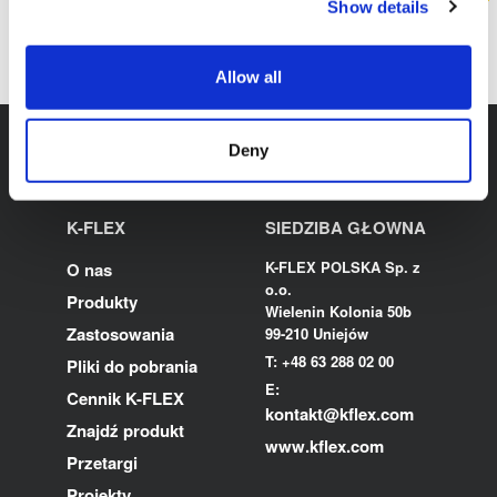
Show details
SKONTAKTUJ SIĘ Z NAMI
Allow all
Deny
K-FLEX
SIEDZIBA GŁOWNA
K-FLEX POLSKA Sp. z
O nas
o.o.
Produkty
Wielenin Kolonia 50b
Zastosowania
99-210 Uniejów
T: +48 63 288 02 00
Pliki do pobrania
E:
Cennik K-FLEX
kontakt@kflex.com
Znajdź produkt
www.kflex.com
Przetargi
Projekty