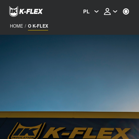
Skip
to
PL
main
content
HOME
/
O K-FLEX