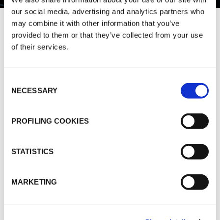
our social media, advertising and analytics partners who
may combine it with other information that you’ve
K-FLEX to międzynarodowa firma produkcyjna
provided to them or that they’ve collected from your use
specjalizująca się w produkcji elastycznych
of their services.
materiałów izolacyjnych i akustycznych. Firma
posiada zakłady produkcyjne i sieć oddziałów
Consent
na całym świecie, aby dostarczać swoje
NECESSARY
Selection
produkty i usługi klientom w każdym miejscu na
świecie.
PROFILING COOKIES
Zdywersyfikowana oferta produktów zapewnia
najnowocześniejsze rozwiązania dla wielu
STATISTICS
sektorów, w tym dla budownictwa, transportu,
przemysłu petrochemicznego i energii
MARKETING
odnawialnej.
Od ponad 30 lat produkty K-FLEX cieszą się