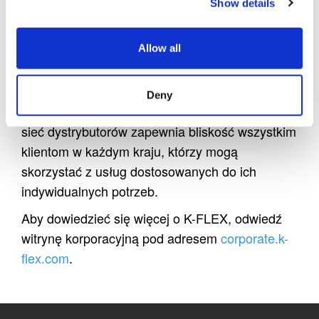
uznaniem na rynku izolacji dzięki wysokim
Show details
standardom INNOWACJI, JAKOŚCI i
WYDAJNOŚCI, które odgrywają kluczową rolę w
Allow all
kontroli zużycia energii i redukcji emisji gazów
cieplarnianych.
Deny
Międzynarodowa produkcja K-FLEX i jej szeroka
sieć dystrybutorów zapewnia bliskość wszystkim
klientom w każdym kraju, którzy mogą
skorzystać z usług dostosowanych do ich
indywidualnych potrzeb.
Aby dowiedzieć się więcej o K-FLEX, odwiedź
witrynę korporacyjną pod adresem
corporate.k-
flex.com
.