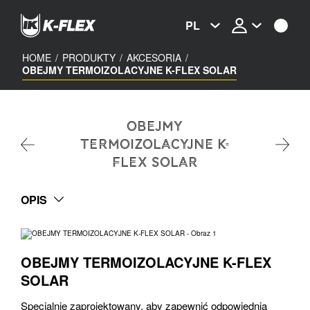
Skip
to
PL
main
content
HOME
/
PRODUKTY
/
AKCESORIA
/
OBEJMY TERMOIZOLACYJNE K-FLEX SOLAR
OBEJMY
TERMOIZOLACYJNE K-
FLEX SOLAR
OPIS
OBEJMY TERMOIZOLACYJNE K-FLEX
SOLAR
Specjalnie zaprojektowany, aby zapewnić odpowiednią