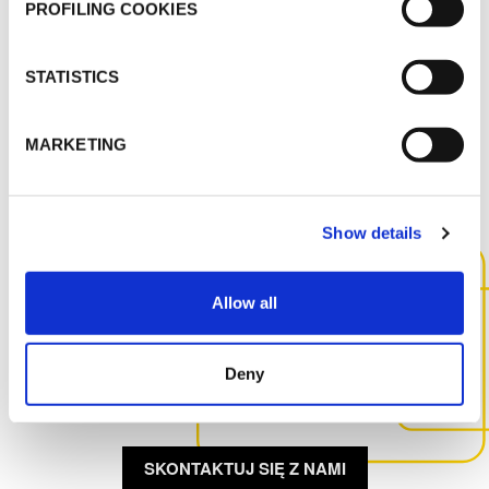
PROFILING COOKIES
TAPE, CONGLOMERATE TAPE - POL
STATISTICS
INNE DOKUMENTY
MARKETING
Show details
SKONTAKTUJ SIĘ Z NAMI,
Allow all
ABY UZYSKAĆ WIĘCEJ
INFORMACJI NA TEMAT TEGO
Deny
PRODUKTU
SKONTAKTUJ SIĘ Z NAMI