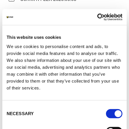
ZDROWIE I BEZPIECZEŃSTWO
K-FLEX ACCESSORIES - GDANSKI
UNIWERSYTET MEDYCZNY - Internal method
This website uses cookies
Health & Safety - Approvals - Various - K-FLEX
We use cookies to personalise content and ads, to
K-SIL / SIL A / K-FLEX PIPE SUPPORT -
provide social media features and to analyse our traffic.
Hygienic certificate - ENG
We also share information about your use of our site with
K-FLEX ACCESSORIES - GDANSKI
our social media, advertising and analytics partners who
UNIWERSYTET MEDYCZNY - Internal method
Health & Safety - Approvals - Various - ALU
may combine it with other information that you’ve
TAPE FSK TAPE - POL
provided to them or that they’ve collected from your use
of their services.
K-FLEX ACCESSORIES - GDANSKI
UNIWERSYTET MEDYCZNY - Internal method
Health & Safety - Approvals - Various - PVC
TAPE VINYL TAPE DUCT TAPE - POL
Consent
NECESSARY
K-FLEX ACCESSORIES - GDANSKI
Selection
UNIWERSYTET MEDYCZNY - Internal method
Health & Safety - Approvals - Various - BUTYL