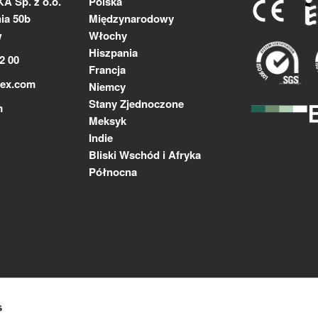
 Sp. z o.o.
Polska
ia 50b
Międzynarodowy
w
Włochy
Hiszpania
2 00
Francja
lex.com
Niemcy
Stany Zjednoczone
m
Meksyk
Indie
Bliski Wschód i Afryka
Północna
s