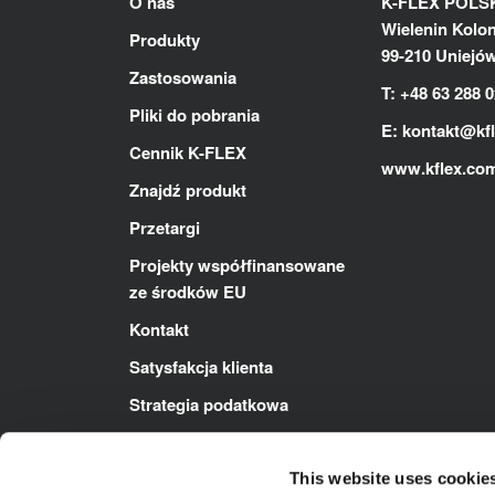
O nas
K-FLEX POLSKA
Wielenin Kolon
Produkty
99-210 Uniejó
Zastosowania
T: +48 63 288 0
Pliki do pobrania
E:
kontakt@kf
Cennik K-FLEX
www.kflex.co
Znajdź produkt
Przetargi
Projekty współfinansowane
ze środków EU
Kontakt
Satysfakcja klienta
Strategia podatkowa
Polityka ZSZ
This website uses cookie