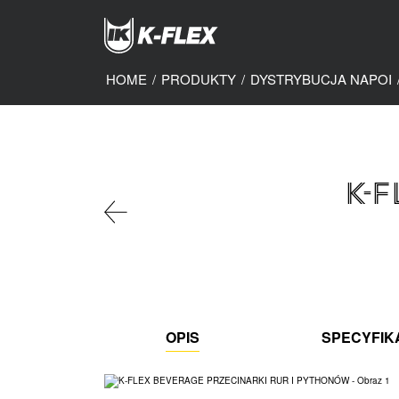
Skip
to
main
content
HOME
/
PRODUKTY
/
DYSTRYBUCJA NAPOI
K-
OPIS
SPECYFIK