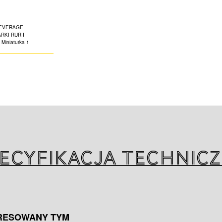
RUR I PYT
Narzędzia te są 
przemyśle napojów
Stanowią niezbę
inżyniera serwis
jest, aby rura lub
pomocą odpowiedn
sposób zapobiec
zanieczyszczeń d
ecyfikacja technic
ERESOWANY TYM