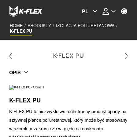
Skip
to
PL
main
content
HOME
/
PRODUKTY
/
IZOLACJA POLIURETANOWA
/
K-FLEX PU
K-FLEX PU
OPIS
K-FLEX PU
K-FLEX PU to niezwykle wszechstronny produkt oparty na
sztywnej piance poliuretanowej, który może być stosowany
w szerokim zakresie ze względu na doskonałe
właściwości i parametry techniczne.