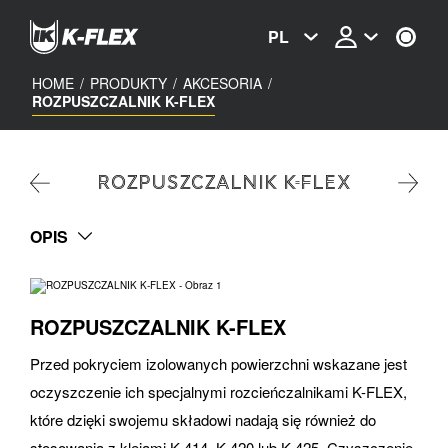
Skip
to
PL
main
content
HOME
/
PRODUKTY
/
AKCESORIA
/
ROZPUSZCZALNIK K-FLEX
ROZPUSZCZALNIK K-FLEX
OPIS
ROZPUSZCZALNIK K-FLEX
Przed pokryciem izolowanych powierzchni wskazane jest
oczyszczenie ich specjalnymi rozcieńczalnikami K-FLEX,
które dzięki swojemu składowi nadają się również do
stosowania z klejami K 414, K 420 lub K 425. Czyszczenie