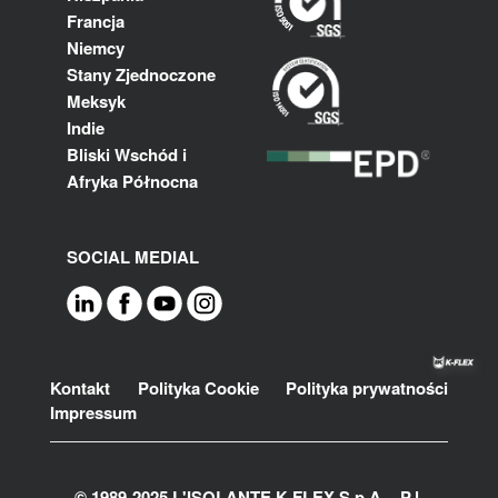
Francja
Niemcy
Stany Zjednoczone
Meksyk
Indie
Bliski Wschód i
Afryka Północna
SOCIAL MEDIAL
Footer
Kontakt
Polityka Cookie
Polityka prywatności
Impressum
© 1989-2025 L'ISOLANTE K-FLEX S.p.A. - P.l.