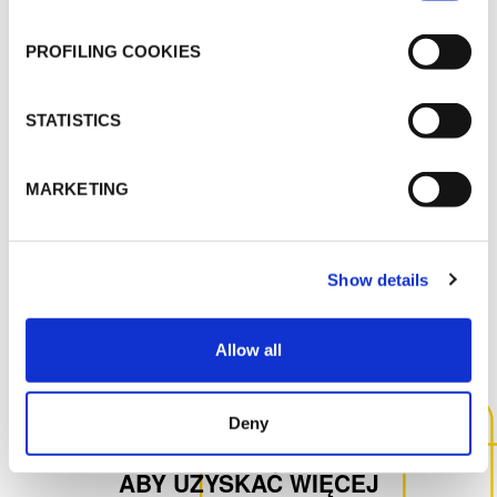
UNIWERSYTET MEDYCZNY - Internal method
Health & Safety - Approvals - Various - PVC
PROFILING COOKIES
TAPE VINYL TAPE DUCT TAPE - POL
K-FLEX ACCESSORIES - GDANSKI
UNIWERSYTET MEDYCZNY - Internal method
STATISTICS
Health & Safety - Approvals - Various - BUTYL
TAPE, CONGLOMERATE TAPE - POL
MARKETING
Show details
INNE DOKUMENTY
Allow all
Deny
SKONTAKTUJ SIĘ Z NAMI,
ABY UZYSKAĆ WIĘCEJ