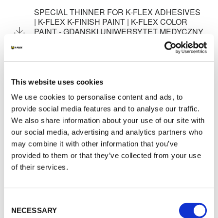
SPECIAL THINNER FOR K-FLEX ADHESIVES
| K-FLEX K-FINISH PAINT | K-FLEX COLOR
PAINT - GDANSKI UNIWERSYTET MEDYCZNY
- Internal method Health & Safety - Approvals -
Various - POL
SPECIAL THINNER FOR K-FLEX ADHESIVES
| K-FLEX K-FINISH PAINT | K-FLEX COLOR
This website uses cookies
PAINT - GDANSKI UNIWERSYTET MEDYCZNY
- Internal method Health & Safety - Approvals -
We use cookies to personalise content and ads, to
Various - Hygienic certificate - ENG
provide social media features and to analyse our traffic.
K-FLEX ACCESSORIES - GDANSKI
We also share information about your use of our site with
UNIWERSYTET MEDYCZNY - Internal method
our social media, advertising and analytics partners who
Health & Safety - Approvals - Various - K-FLEX
may combine it with other information that you’ve
K-SIL / SIL A / K-FLEX PIPE SUPPORT -
provided to them or that they’ve collected from your use
Hygienic certificate - ENG
of their services.
K-FLEX ACCESSORIES - GDANSKI
UNIWERSYTET MEDYCZNY - Internal method
Health & Safety - Approvals - Various - ALU
TAPE FSK TAPE - POL
Consent
NECESSARY
Selection
K-FLEX ACCESSORIES - GDANSKI