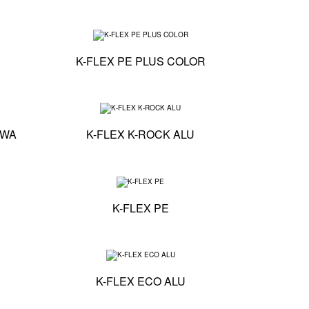
Specyfikacja techniczna - K-FLEX ST DUCT
Specyfikacja techniczna -
K-FLEX PE PLUS COLOR
Specyfikacja techniczna - K-FLEX TAŚMA BRZEGOWA
Specyfikacja techniczna - 
OWA
K-FLEX K-ROCK ALU
Specyfikacja techniczna - K-FLEX PE QUADRO
Specyfikacja techniczna - K
K-FLEX PE
Specyfikacja techniczna - K-FLEX SPLIT
Specyfikacja techniczna - 
K-FLEX ECO ALU