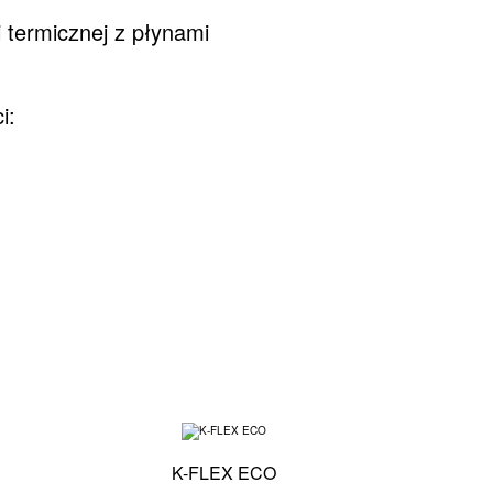
 termicznej z płynami
i:
Specyfikacja techniczna - K-FLEX ST
Specyfikacja techniczna - 
K-FLEX ECO