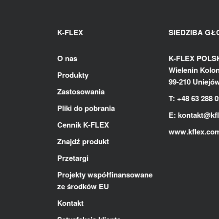
K-FLEX
SIEDZIBA G
O nas
K-FLEX POLSKA
Wielenin Kolon
Produkty
99-210 Uniejó
Zastosowania
T: +48 63 288 0
Pliki do pobrania
E:
kontakt@kf
Cennik K-FLEX
www.kflex.co
Znajdź produkt
Przetargi
Projekty współfinansowane
ze środków EU
Kontakt