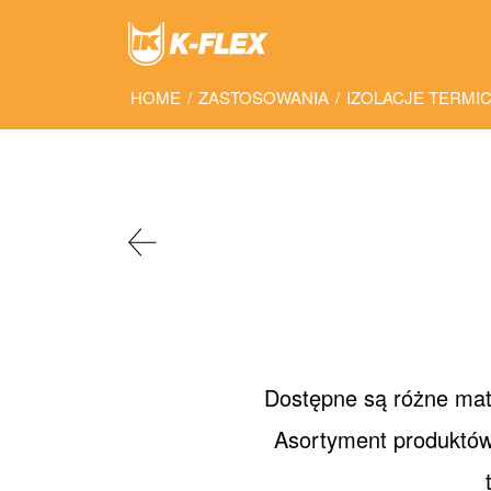
Skip
to
main
content
HOME
/
ZASTOSOWANIA
/
IZOLACJE TERMI
Dostępne są różne mate
Asortyment produktów d