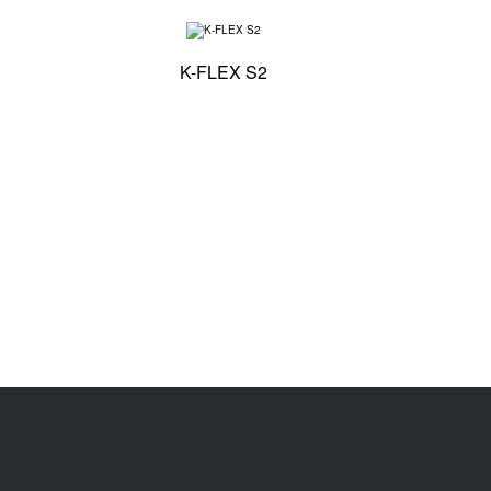
Specyfikacja techniczna - K-FLEX PE PLUS
Specyfikacja techniczna - K
K-FLEX S2