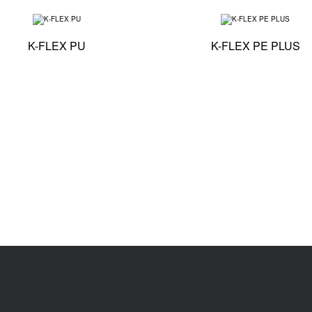
iczna - K-FLEX SPLIT TWIN
Specyfikacja techniczna - K-FLEX PU
K-FLEX PU
K-FLEX PE PLUS
iczna - K-FLEX PE COLOR