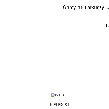
Gamy rur i arkuszy l
i
Specyfikacja techni
K-FLEX S1