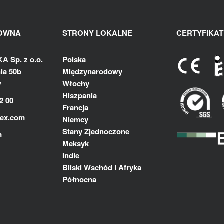
ŁOWNA
STRONY LOKALNE
CERTYFIKAT
 Sp. z o.o.
Polska
ia 50b
Międzynarodowy
w
Włochy
Hiszpania
2 00
Francja
lex.com
Niemcy
Stany Zjednoczone
m
Meksyk
Indie
Bliski Wschód i Afryka
Północna