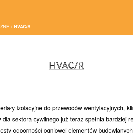
CZNE
/
HVAC/R
HVAC/R
riały izolacyjne do przewodów wentylacyjnych, klim
la sektora cywilnego już teraz spełnia bardziej r
testy odporności ogniowej elementów budowlanych