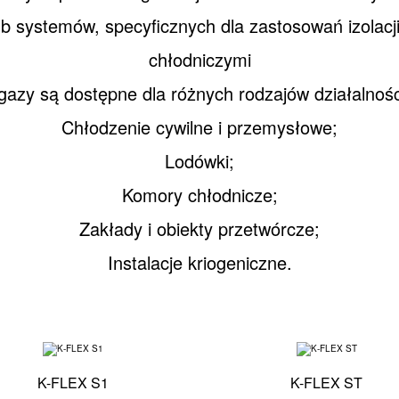
ub systemów, specyficznych dla zastosowań izolacji
chłodniczymi
 gazy są dostępne dla różnych rodzajów działalnośc
Chłodzenie cywilne i przemysłowe;
Lodówki;
Komory chłodnicze;
Zakłady i obiekty przetwórcze;
Instalacje kriogeniczne.
czna - K-FLEX S1
Specyfikacja techniczna - K-FLEX S1
K-FLEX S1
K-FLEX ST