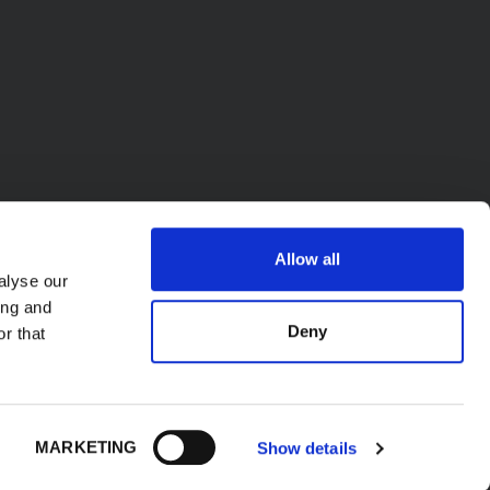
Allow all
alyse our
ing and
Deny
r that
A. - P.l. IT02423640966. Wszelkie prawa
MARKETING
Show details