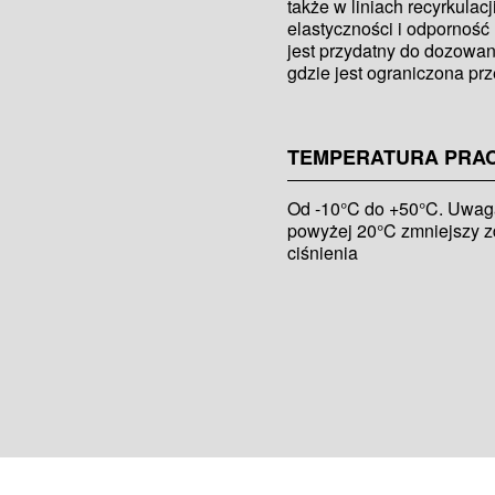
także w liniach recyrkulac
elastyczności i odporność
jest przydatny do dozowan
gdzie jest ograniczona prz
TEMPERATURA PRA
Od -10°C do +50°C. Uwaga
powyżej 20°C zmniejszy z
ciśnienia