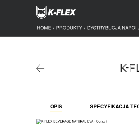
Skip
to
main
content
HOME
/
PRODUKTY
/
DYSTRYBUCJA NAPOI
K-
OPIS
SPECYFIKACJA TE