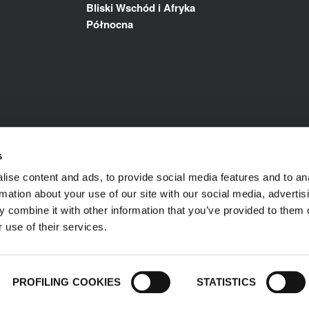
Bliski Wschód i Afryka
Północna
s
ise content and ads, to provide social media features and to an
rmation about your use of our site with our social media, advertis
 combine it with other information that you’ve provided to them o
 use of their services.
ka prywatności
© 1989-2025 L'ISOLANTE K-FLEX S.p.
zastrzeżone.
PROFILING COOKIES
STATISTICS