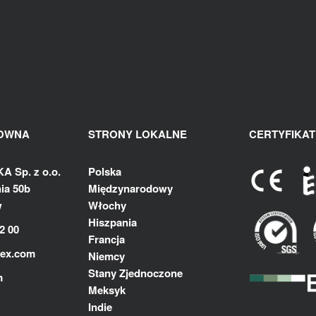
ŁOWNA
STRONY LOKALNE
CERTYFIKAT
 Sp. z o.o.
Polska
ia 50b
Międzynarodowy
w
Włochy
Hiszpania
2 00
Francja
lex.com
Niemcy
Stany Zjednoczone
m
Meksyk
Indie