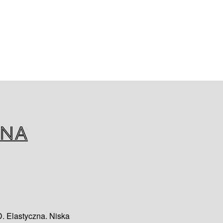
EVERAGE NATURAL EVA TUBE
 przez K-FLEX ze specjalnie
 100% pierwotnych surowców
o kontaktu z żywnością, co
ć z europejskimi i
zepisami dotyczącymi
tku spożywczego. Dostępne w
edniej i miękkiej EVA.
zna
D. Elastyczna. Niska