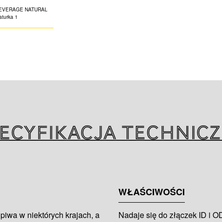
Rura K-FLEX B
jest produkowana
opracowanych, w
przeznaczonych d
zapewnia zgodnoś
amerykańskimi pr
artykułów do uży
wersji twardej, śr
ecyfikacja technic
WŁAŚCIWOŚCI
piwa w niektórych krajach, a
Nadaje się do złączek ID i O