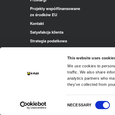
Projekty współfinansowane
ze środków EU
Kontakt
Satysfakcja klienta
Strategia podatkowa
Polityka ZSZ
This website uses cookie
We use cookies to personal
traffic. We also share info
analytics partners who may
they’ve collected from your
Footer
Kontakt
Polityka Cookie
Polity
Impressum
Consent
NECESSARY
Selection