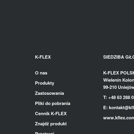
K-FLEX
SIEDZIBA G
O nas
K-FLEX POLSKA
Wielenin Kolon
Produkty
99-210 Uniejó
Zastosowania
T: +48 63 288 0
Pliki do pobrania
E:
kontakt@kf
Cennik K-FLEX
www.kflex.co
Znajdź produkt
Przetargi