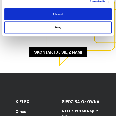
Show details
SKONTAKTUJ SIĘ Z NAMI,
Allow all
ABY UZYSKAĆ WIĘCEJ
INFORMACJI NA TEMAT TEGO
Deny
PRODUKTU
SKONTAKTUJ SIĘ Z NAMI
K-FLEX
SIEDZIBA GŁOWNA
K-FLEX POLSKA Sp. z
O nas
o.o.