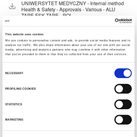
UNIWERSYTET MEDYCZNY - Internal method
Health & Safety - Approvals - Various - ALU
TAPE FSK TAPE - POL
K-FLEX ACCESSORIES - GDANSKI
UNIWERSYTET MEDYCZNY - Internal method
This website uses cookies
Health & Safety - Approvals - Various - PVC
We use cookies to personalise content and ads, to provide social media features and to
TAPE VINYL TAPE DUCT TAPE - POL
analyse our traffic. We also share information about your use of our site with our social
media, advertising and analytics partners who may combine it with other information
K-FLEX ACCESSORIES - GDANSKI
that you’ve provided to them or that they’ve collected from your use of their services.
UNIWERSYTET MEDYCZNY - Internal method
Health & Safety - Approvals - Various - BUTYL
TAPE, CONGLOMERATE TAPE - POL
Consent
NECESSARY
Selection
PROFILING COOKIES
INNE DOKUMENTY
STATISTICS
MARKETING