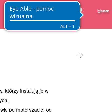
PL
 którzy instalują je w
ych.
wie po motoryzację, od