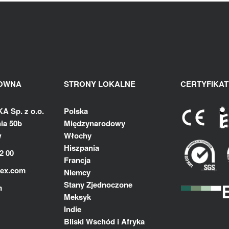
ŁOWNA
STRONY LOKALNE
CERTYFIKAT
 Sp. z o.o.
Polska
ia 50b
Międzynarodowy
w
Włochy
Hiszpania
2 00
Francja
lex.com
Niemcy
Stany Zjednoczone
m
Meksyk
Indie
Bliski Wschód i Afryka