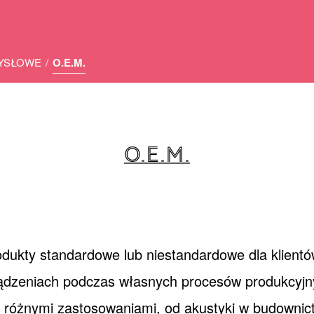
MYSŁOWE
/
O.E.M.
O.E.M.
ukty standardowe lub niestandardowe dla klientów,
ądzeniach podczas własnych procesów produkcyjn
 różnymi zastosowaniami, od akustyki w budownict