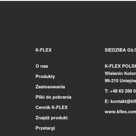
K-FLEX
SIEDZIBA G
O nas
K-FLEX POLSKA
Wielenin Kolon
Produkty
99-210 Uniejó
Zastosowania
T: +48 63 288 0
Pliki do pobrania
E:
kontakt@kf
Cennik K-FLEX
www.kflex.co
Znajdź produkt
Przetargi