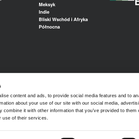
Meksyk
Indie
Bliski Wschód i Afryka
Północna
s
ise content and ads, to provide social media features and to an
rmation about your use of our site with our social media, advertis
 combine it with other information that you’ve provided to them o
 use of their services.
ka prywatności
© 1989-2025 L'ISOLANTE K-FLEX S.p.
zastrzeżone.