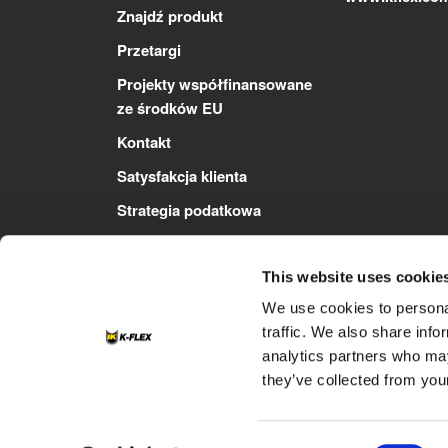
Znajdź produkt
Przetargi
Projekty współfinansowane
ze środków EU
Kontakt
Satysfakcja klienta
Strategia podatkowa
Polityka ZSZ
This website uses cookie
We use cookies to personal
traffic. We also share info
analytics partners who may
they’ve collected from your
Footer
Kontakt
Polityka Cookie
Polity
Impressum
Consent