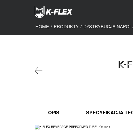
Skip
to
main
content
HOME
/
PRODUKTY
/
DYSTRYBUCJA NAPOI
K-
OPIS
SPECYFIKACJA TE