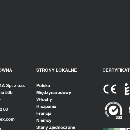
ŁOWNA
STRONY LOKALNE
CERTYFIKAT
 Sp. z o.o.
Polska
ia 50b
Międzynarodowy
w
Włochy
Hiszpania
2 00
Francja
lex.com
Niemcy
Stany Zjednoczone
m