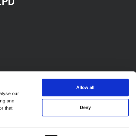
Allow all
alyse our
ing and
Deny
r that
A. - P.l. IT02423640966. Wszelkie prawa