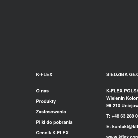
K-FLEX
SIEDZIBA G
O nas
K-FLEX POLSKA
Wielenin Kolon
Produkty
99-210 Uniejó
Zastosowania
T: +48 63 288 0
Pliki do pobrania
E:
kontakt@kf
Cennik K-FLEX
www.kflex.co