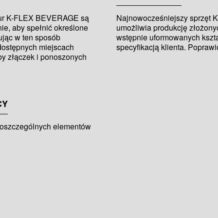
 rur K-FLEX BEVERAGE są
Najnowocześniejszy sprzę
, aby spełnić określone
umożliwia produkcję złożony
ując w ten sposób
wstępnie uformowanych kszta
edostępnych miejscach
specyfikacją klienta. Popra
by złączek i ponoszonych
CY
poszczególnych elementów