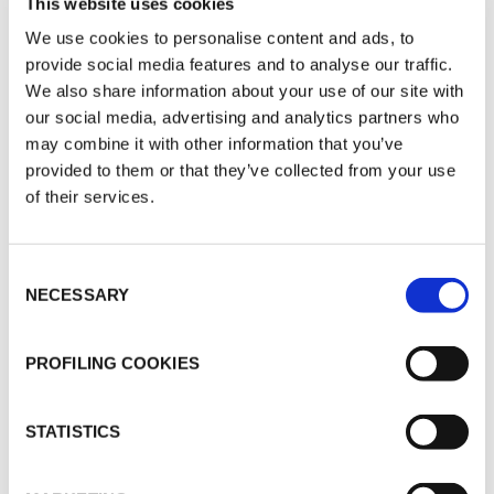
UNIWERSYTET MEDYCZNY - Internal method
This website uses cookies
Health & Safety - Approvals - Various - Hygienic
We use cookies to personalise content and ads, to
certificate - ENG
provide social media features and to analyse our traffic.
K-FLEX S1 | K-FLEX S2 | K-FLEX ST | K-FLEX
We also share information about your use of our site with
ST PLUS | K-FLEX ST/SK | K-FLEX ST DUCT |
our social media, advertising and analytics partners who
K-FLEX ST FRIGO | K-FLEX ST COLOR | K-
FLEX EC | K-FLEX EC AD | K-FLEX SOLAR R |
may combine it with other information that you’ve
K-FLEX SOLAR HT | K-FLEX SRC | K-FLEX
provided to them or that they’ve collected from your use
SRC TAPE | K-FLEX ECO | K-FLEX H DUCT -
of their services.
GDANSKI UNIWERSYTET MEDYCZNY -
Internal method Health & Safety - Approvals -
Various - Hygenic certificate - POL | ENG
Consent
NECESSARY
Selection
PROFILING COOKIES
INNE DOKUMENTY
STATISTICS