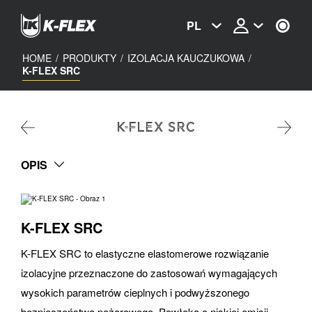
Skip
to
PL
main
content
HOME
/
PRODUKTY
/
IZOLACJA KAUCZUKOWA
/
K-FLEX SRC
K-FLEX SRC
OPIS
K-FLEX SRC
K-FLEX SRC to elastyczne elastomerowe rozwiązanie
izolacyjne przeznaczone do zastosowań wymagających
wysokich parametrów cieplnych i podwyższonego
bezpieczeństwa pożarowego. Powłoka o niskiej emisji