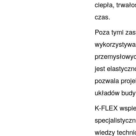
ciepła, trwał
czas.
Poza tymi zas
wykorzystywan
przemysłowyc
jest elastycz
pozwala proje
układów budy
K-FLEX wspier
specjalistycz
wiedzy techni