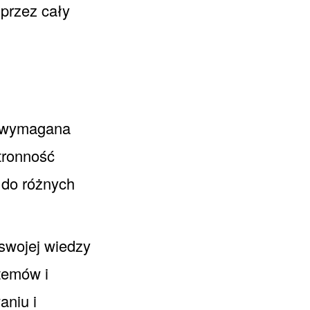
 przez cały
e wymagana
tronność
 do różnych
swojej wiedzy
stemów i
aniu i