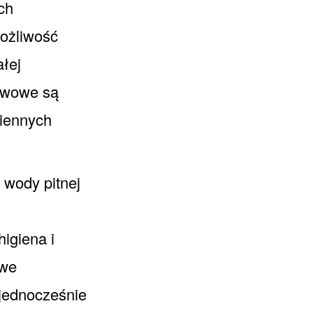
ch
ożliwość
ałej
stwowe są
miennych
 wody pitnej
igiena i
owe
 jednocześnie