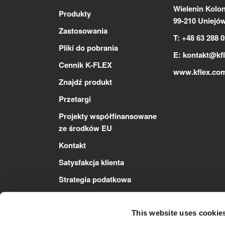
Wielenin Kolon
Produkty
99-210 Uniejó
Zastosowania
T: +48 63 288 0
Pliki do pobrania
E:
kontakt@kf
Cennik K-FLEX
www.kflex.co
Znajdź produkt
Przetargi
Projekty współfinansowane
ze środków EU
Kontakt
Satysfakcja klienta
Strategia podatkowa
Polityka ZSZ
This website uses cookie