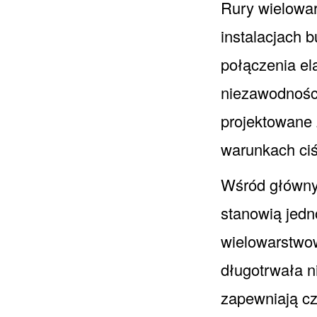
Rury wielowa
instalacjach 
połączenia el
niezawodności
projektowane 
warunkach ciś
Wśród głównyc
stanowią jedn
wielowarstwow
długotrwała 
zapewniają cz