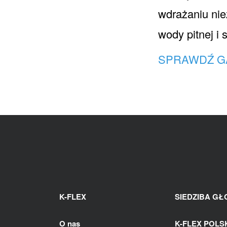
wdrażaniu ni
wody pitnej i 
SPRAWDŹ G
K-FLEX
SIEDZIBA G
O nas
K-FLEX POLSKA