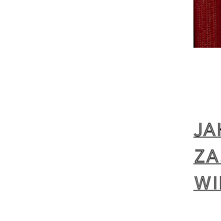
Ja
za
wi