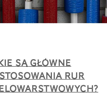
kie są główne
stosowania rur
elowarstwowych?