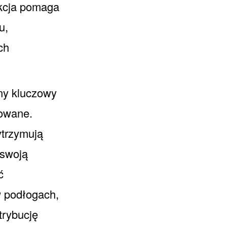
ukcja pomaga
u,
ch
ny kluczowy
sowane.
ytrzymują
 swoją
ć
w podłogach,
trybucję