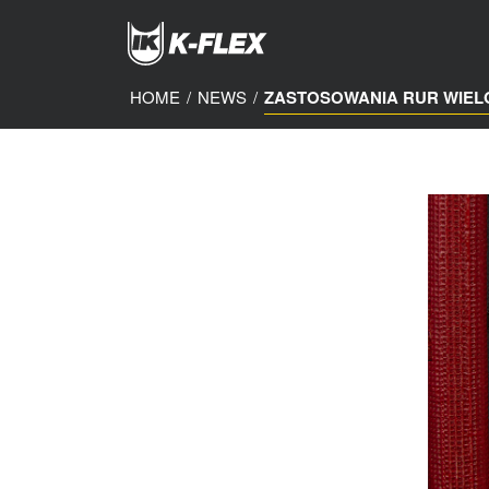
Skip
to
main
content
HOME
/
NEWS
/
ZASTOSOWANIA RUR WIE