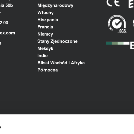
ia 50b
Międzynarodowy
w
Włochy
Hiszpania
2 00
Francja
lex.com
Niemcy
Stany Zjednoczone
m
Meksyk
Indie
Bliski Wschód i Afryka
Północna
s