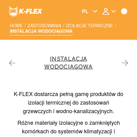
Skip
to
PL
main
content
HOME
/
ZASTOSOWANIA
/
IZOLACJE TERMICZNE
/
INSTALACJA WODOCIĄGOWA
INSTALACJA
WODOCIĄGOWA
K-FLEX dostarcza pełną gamę produktów do
izolacji termicznej do zastosowań
grzewczych i wodno-kanalizacyjnych.
Różne materiały izolacyjne o zamkniętych
komórkach do systemów klimatyzacji i