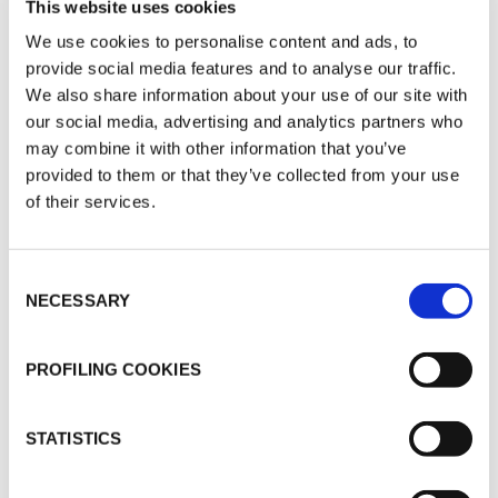
This website uses cookies
We use cookies to personalise content and ads, to
Specyfikacja techniczna - K-FLEX PE RECTANGULAR
Specyfika
provide social media features and to analyse our traffic.
K-FLEX PE
K-FLEX PU
We also share information about your use of our site with
RECTANGULAR
our social media, advertising and analytics partners who
may combine it with other information that you’ve
provided to them or that they’ve collected from your use
Specyfikacja techniczna - K-FLEX PE
Specyfika
of their services.
K-FLEX PE
K-FLEX S2
Consent
NECESSARY
Specyfikacja techniczna - K-FLEX PE PLUS
Specyfika
Selection
K-FLEX PE PLUS
K-FLEX PE COLOR
PROFILING COOKIES
Specyfikacja techniczna - K-FLEX PE PLUS COLOR
Specyfika
K-FLEX PE PLUS
K-FLEX AL CLAD
STATISTICS
COLOR
SYSTEM