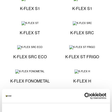
Specyfikacja techniczna - K-FLEX S1
Specyfika
K-FLEX S1
K-FLEX S1
Specyfikacja techniczna - K-FLEX ST
Specyfika
K-FLEX ST
K-FLEX SRC
Specyfikacja techniczna - K-FLEX SRC ECO
Specyfika
K-FLEX SRC ECO
K-FLEX ST FRIGO
Specyfikacja techniczna - K-FLEX FONOMETAL
Specyfika
K-FLEX FONOMETAL
K-FLEX H
Specyfikacja techniczna - K-FLEX PE QUADRO
Specyfik
K-FLEX PE QUADRO
K-FLEX COLOR
SYSTEM