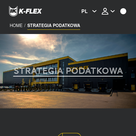
Skip
to
PL
main
content
HOME
/
STRATEGIA PODATKOWA
STRATEGIA PODATKOWA