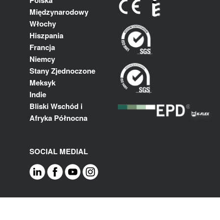
Polska
Międzynarodowy
Włochy
Hiszpania
Francja
Niemcy
Stany Zjednoczone
Meksyk
Indie
Bliski Wschód i
Afryka Północna
SOCIAL MEDIAL
Footer
Kontakt
Polityka Cookie
Polityka prywatności