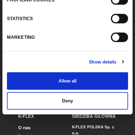
STATISTICS
MARKETING
STRATEGIA PODATKOWA ROK 2023
PL
Show details
Allow all
Deny
K-FLEX
SIEDZIBA GŁOWNA
K-FLEX POLSKA Sp. z
O nas
o.o.