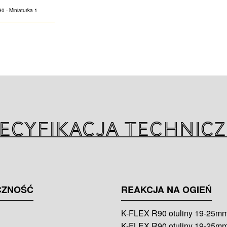
K-FLEX R90 to id
przywracania ogn
przegród przeciw
nastąpiło narusze
oferując doskonał
Idealnym rozwiąza
hermetycznie za
ten sposób przed
ecyfikacja technic
który sposób pos
a nie uprzedzać g
CZNOŚĆ
REAKCJA NA OGIEŃ
K-FLEX R90 otuliny 19-25mm
K-FLEX R90 otuliny 19-25mm