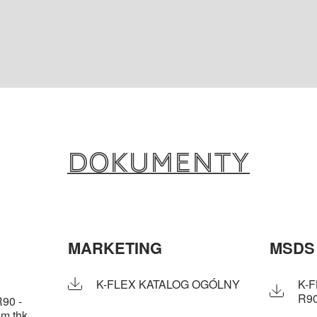
Dokumenty
MARKETING
MSDS
K-FLEX KATALOG OGÓLNY
K-
R9
90 -
mm thk