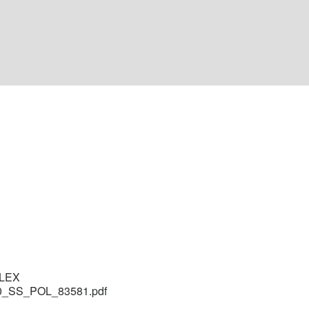
FLEX
0_SS_POL_83581.pdf