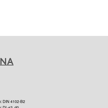
ealne rozwiązanie do
ioodporności klasyfikowanych
pożarowych, w których
nie techniczne, jednocześnie
e właściwości izolacyjne.
niem jest produkt, który
myka wyłom, zapobiegając w
ostawaniu się ognia i dymu;
zna
tępowania musi wywołać pożar,
o.
: DIN 4102-B2
: DL-s2, d0