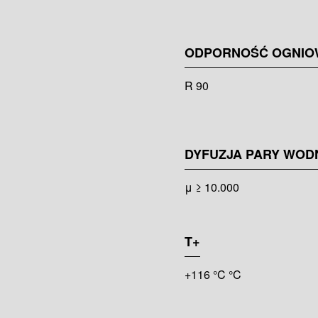
ODPORNOŚĆ OGNIO
R 90
DYFUZJA PARY WOD
μ ≥ 10.000
T+
+116 °C °C