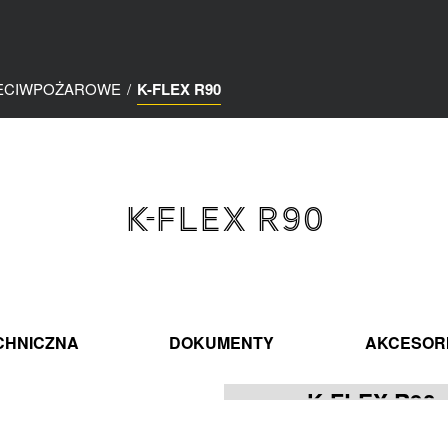
ZECIWPOŻAROWE
/
K-FLEX R90
K-FLEX R90
CHNICZNA
DOKUMENTY
AKCESOR
K-FLEX R90