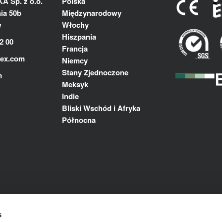
 Sp. z o.o.
Polska
ia 50b
Międzynarodowy
w
Włochy
Hiszpania
2 00
Francja
lex.com
Niemcy
Stany Zjednoczone
m
Meksyk
Indie
Bliski Wschód i Afryka
Północna
s