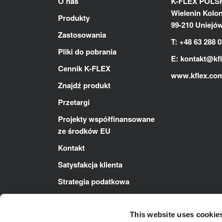
O nas
K-FLEX POLSKA
Wielenin Kolon
Produkty
99-210 Uniejó
Zastosowania
T: +48 63 288 0
Pliki do pobrania
E:
kontakt@kf
Cennik K-FLEX
www.kflex.co
Znajdź produkt
Przetargi
Projekty współfinansowane
ze środków EU
Kontakt
Satysfakcja klienta
Strategia podatkowa
Polityka ZSZ
This website uses cookie