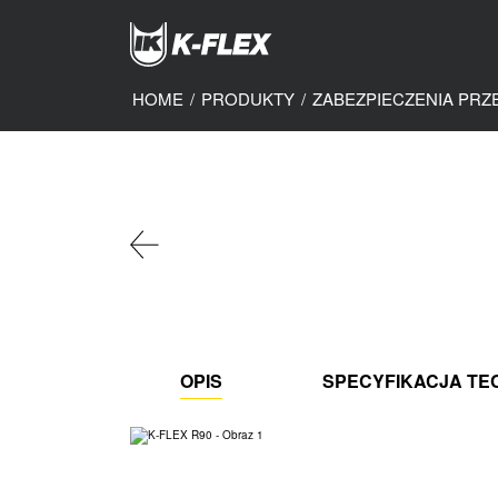
Skip
to
main
content
HOME
/
PRODUKTY
/
ZABEZPIECZENIA PR
OPIS
SPECYFIKACJA TE