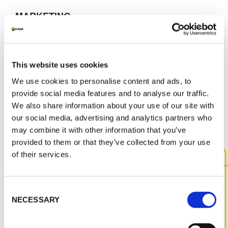
MARKETING
K-FLEX BEVERAGE KATALOG
This website uses cookies
We use cookies to personalise content and ads, to
INNE DOKUMENTY
provide social media features and to analyse our traffic.
We also share information about your use of our site with
our social media, advertising and analytics partners who
may combine it with other information that you’ve
provided to them or that they’ve collected from your use
of their services.
SKONTAKTUJ SIĘ Z NAMI,
ABY UZYSKAĆ WIĘCEJ
Consent
INFORMACJI NA TEMAT TEGO
NECESSARY
Selection
PRODUKTU