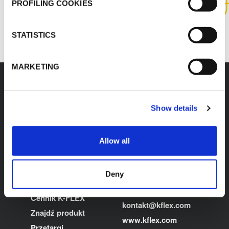
PROFILING COOKIES
SKONTAKTUJ SIĘ Z NAMI
STATISTICS
MARKETING
Show details
K-FLEX
SIEDZIBA GŁOWNA
K-FLEX POLSKA Sp. z
O nas
Allow all
o.o.
Produkty
Wielenin Kolonia 50b
Zastosowania
99-210 Uniejów
Deny
T: +48 63 288 02 00
Pliki do pobrania
E:
Cennik K-FLEX
kontakt@kflex.com
Znajdź produkt
www.kflex.com
Przetargi