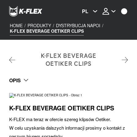
Skip
to
PL
main
content
HOME
/
PRODUKTY
/
DYSTRYBUCJA NAPOI
/
K-FLEX BEVERAGE OETIKER CLIPS
K-FLEX BEVERAGE
OETIKER CLIPS
OPIS
K-FLEX BEVERAGE OETIKER CLIPS
K-FLEX ma teraz w ofercie szereg klipsów Oetiker.
W celu uzyskania dalszych informacji prosimy o kontakt z
naszym biurem sprzedaży.