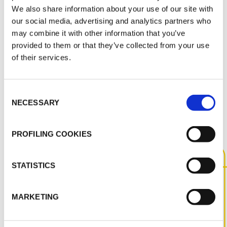
We also share information about your use of our site with
MARKETING
our social media, advertising and analytics partners who
may combine it with other information that you’ve
Cennik K-FLEX 2026.06.08
provided to them or that they’ve collected from your use
of their services.
Consent
INNE DOKUMENTY
NECESSARY
Selection
PROFILING COOKIES
STATISTICS
SKONTAKTUJ SIĘ Z NAMI,
ABY UZYSKAĆ WIĘCEJ
INFORMACJI NA TEMAT TEGO
MARKETING
PRODUKTU