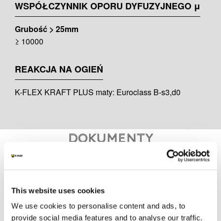
WSPÓŁCZYNNIK OPORU DYFUZYJNEGO μ
Grubość > 25mm
≥ 10000
REAKCJA NA OGIEŃ
K-FLEX KRAFT PLUS maty: Euroclass B-s3,d0
Dokumenty
DOKUMENTACJA TECHNICZNA
This website uses cookies
POL_DOP K-FLEX KRAFT PLUS - 6-32mm thk
sheet 55110103201-01G4
We use cookies to personalise content and ads, to
provide social media features and to analyse our traffic.