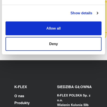
SKONTAKTUJ SIĘ Z NAMI,
ABY UZYSKAĆ WIĘCEJ
Show details
INFORMACJI NA TEMAT TEGO
PRODUKTU
Allow all
SKONTAKTUJ SIĘ Z NAMI
Deny
K-FLEX
SIEDZIBA GŁOWNA
K-FLEX POLSKA Sp. z
O nas
o.o.
Produkty
Wielenin Kolonia 50b