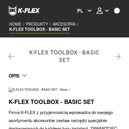
Skip
to
PL
main
content
HOME
/
PRODUKTY
/
AKCESORIA
/
K-FLEX TOOLBOX - BASIC SET
K-FLEX TOOLBOX - BASIC
SET
OPIS
K-FLEX TOOLBOX - BASIC SET
Firma K-FLEX z przyjemnością wprowadza do swojego
asortymentu akcesoriów zestaw narzędzi specjalnie
dostosowanych do każdego typu instalacji. ZAWARTOŚĆ: