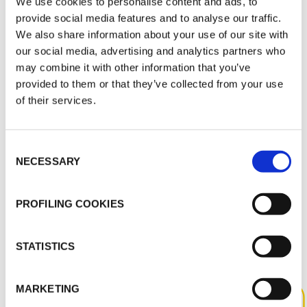
Health & Safety - Approvals - Various - ALU
We use cookies to personalise content and ads, to
TAPE FSK TAPE - POL
provide social media features and to analyse our traffic.
K-FLEX ACCESSORIES - GDANSKI
We also share information about your use of our site with
UNIWERSYTET MEDYCZNY - Internal method
our social media, advertising and analytics partners who
Health & Safety - Approvals - Various - PVC
may combine it with other information that you’ve
TAPE VINYL TAPE DUCT TAPE - POL
provided to them or that they’ve collected from your use
K-FLEX ACCESSORIES - GDANSKI
of their services.
UNIWERSYTET MEDYCZNY - Internal method
Health & Safety - Approvals - Various - BUTYL
TAPE, CONGLOMERATE TAPE - POL
Consent
NECESSARY
Selection
PROFILING COOKIES
INNE DOKUMENTY
STATISTICS
MARKETING