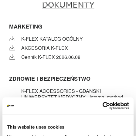
Dokumenty
MARKETING
K-FLEX KATALOG OGÓLNY
AKCESORIA K-FLEX
Cennik K-FLEX 2026.06.08
ZDROWIE I BEZPIECZEŃSTWO
K-FLEX ACCESSORIES - GDANSKI
UNIWERSYTET MEDYCZNY - Internal method
Health & Safety - Approvals - Various - K-FLEX
K-SIL / SIL A / K-FLEX PIPE SUPPORT -
Hygienic certificate - ENG
K-FLEX ACCESSORIES - GDANSKI
This website uses cookies
UNIWERSYTET MEDYCZNY - Internal method