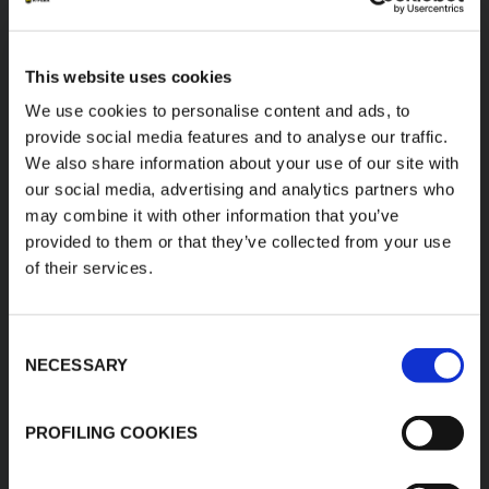
K-FLEX
SIEDZIBA GŁOWNA
This website uses cookies
K-FLEX POLSKA Sp. z
O nas
We use cookies to personalise content and ads, to
o.o.
Produkty
provide social media features and to analyse our traffic.
Wielenin Kolonia 50b
Zastosowania
99-210 Uniejów
We also share information about your use of our site with
T: +48 63 288 02 00
our social media, advertising and analytics partners who
Pliki do pobrania
may combine it with other information that you’ve
E:
Cennik K-FLEX
kontakt@kflex.com
provided to them or that they’ve collected from your use
Znajdź produkt
of their services.
www.kflex.com
Przetargi
Projekty
Consent
współfinansowane
NECESSARY
Selection
ze środków EU
Kontakt
PROFILING COOKIES
Satysfakcja klienta
Strategia podatkowa