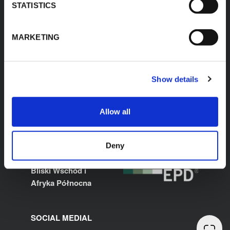
Polityka ZSZ
STATISTICS
MARKETING
STRONY LOKALNE
CERTYFIKATY
Polska
Międzynarodowy
Show details
Włochy
Hiszpania
Francja
Allow all
Niemcy
Stany Zjednoczone
Meksyk
Deny
Indie
Bliski Wschód i
Afryka Północna
SOCIAL MEDIAL