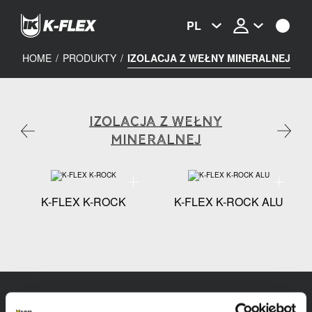
Skip
to
PL
main
content
HOME
/
PRODUKTY
/
IZOLACJA Z WEŁNY MINERALNEJ
IZOLACJA Z WEŁNY
MINERALNEJ
Specyfikacja techniczna - K-FLEX K-ROCK
Specyfika
K-FLEX K-ROCK
K-FLEX K-ROCK ALU