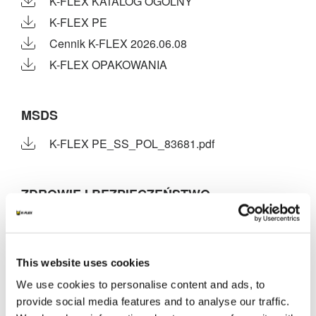
K-FLEX KATALOG OGÓLNY
K-FLEX PE
Cennik K-FLEX 2026.06.08
K-FLEX OPAKOWANIA
MSDS
K-FLEX PE_SS_POL_83681.pdf
ZDROWIE I BEZPIECZEŃSTWO
K-FLEX PE PLUS COLOR | K-FLEX PE
QUADRO | ISOL PE | K-FLEX PE | K-FLEX PE
COLOR | K-FLEX FONOMETAL | K-FLEX PE
This website uses cookies
RECTANGULAR | K-FLEX EDGE STRIP | K-
FLEX XPE ALU | K-FLEX PE PLUS - GDANSKI
We use cookies to personalise content and ads, to
UNIWERSYTET MEDYCZNY - Internal method
provide social media features and to analyse our traffic.
Health & Safety - Approvals - Various - Hygienic