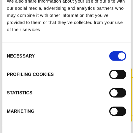
We also share information about your use of our site with
Certificate - POL
our social media, advertising and analytics partners who
may combine it with other information that you’ve
provided to them or that they’ve collected from your use
of their services.
INNE DOKUMENTY
Consent
NECESSARY
Selection
PROFILING COOKIES
SKONTAKTUJ SIĘ Z NAMI,
ABY UZYSKAĆ WIĘCEJ
STATISTICS
INFORMACJI NA TEMAT TEGO
PRODUKTU
MARKETING
SKONTAKTUJ SIĘ Z NAMI