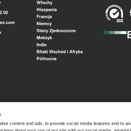
w
Włochy
Hiszpania
2 00
Francja
lex.com
Niemcy
Stany Zjednoczone
m
Meksyk
Indie
Bliski Wschód i Afryka
Północna
s
ise content and ads, to provide social media features and to an
rmation about your use of our site with our social media, advertis