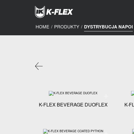
Skip
to
main
content
HOME
/
PRODUKTY
/
DYSTRYBUCJA NAPOI
Specyfikacja tech
K-FLEX BEVERAGE DUOFLEX
K-F
Specyfikacja tec