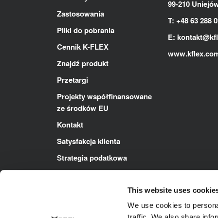
99-210 Uniejó
Zastosowania
T: +48 63 288 0
Pliki do pobrania
E:
kontakt@kf
Cennik K-FLEX
www.kflex.co
Znajdź produkt
Przetargi
Projekty współfinansowane
ze środków EU
Kontakt
Satysfakcja klienta
Strategia podatkowa
Polityka ZSZ
This website uses cookie
We use cookies to personal
traffic. We also share info