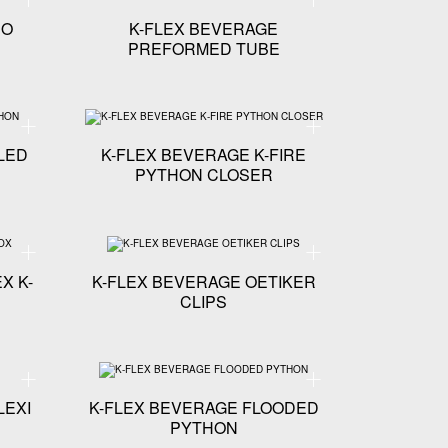
CO
K-FLEX BEVERAGE
PREFORMED TUBE
HON BRACKETS
Specyfikacja techniczna - K-FLEX BEVERAGE CABLED PYTHON
Specyfikacja techniczna 
LED
K-FLEX BEVERAGE K-FIRE
PYTHON CLOSER
FIT BARBED FITTINGS
Specyfikacja techniczna - K-FLEX BEVERAGE K-FLEX K-BOX
Specyfikacja techniczna 
X K-
K-FLEX BEVERAGE OETIKER
CLIPS
CINARKI RUR I PYTHONÓW
Specyfikacja techniczna - K-FLEX BEVERAGE PE FLEXI
Specyfikacja techniczna 
LEXI
K-FLEX BEVERAGE FLOODED
PYTHON