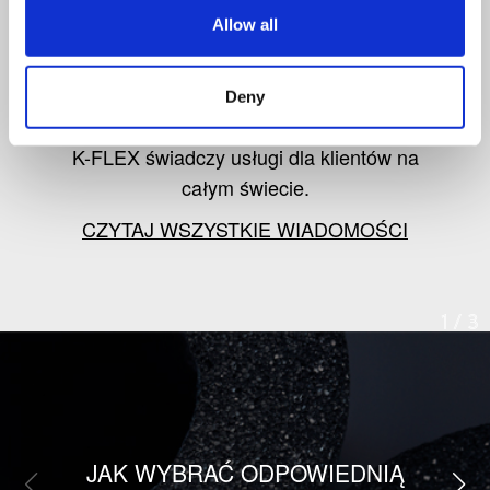
od K-FLEX
Allow all
Śledź informacje o najnowszych
Deny
produktach, rynku izolacji oraz o tym, jak
K-FLEX świadczy usługi dla klientów na
całym świecie.
CZYTAJ WSZYSTKIE WIADOMOŚCI
1
/
3
JAK WYBRAĆ ODPOWIEDNIĄ