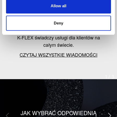
od K-FLEX
Allow all
Śledź informacje o najnowszych
Deny
produktach, rynku izolacji oraz o tym, jak
K-FLEX świadczy usługi dla klientów na
całym świecie.
CZYTAJ WSZYSTKIE WIADOMOŚCI
1
/
3
JAK WYBRAĆ ODPOWIEDNIĄ