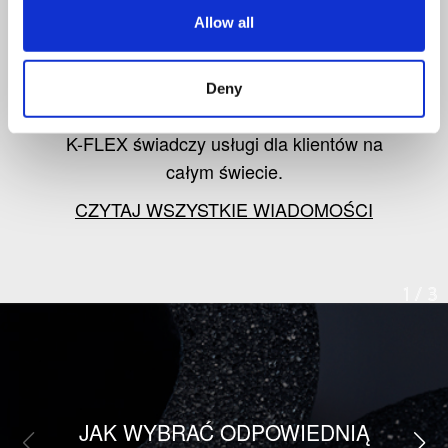
od K-FLEX
Allow all
Śledź informacje o najnowszych
Deny
produktach, rynku izolacji oraz o tym, jak
K-FLEX świadczy usługi dla klientów na
całym świecie.
CZYTAJ WSZYSTKIE WIADOMOŚCI
1
/
3
JAK WYBRAĆ ODPOWIEDNIĄ