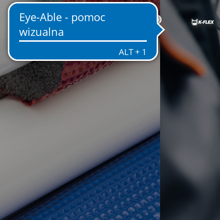
PL
GO