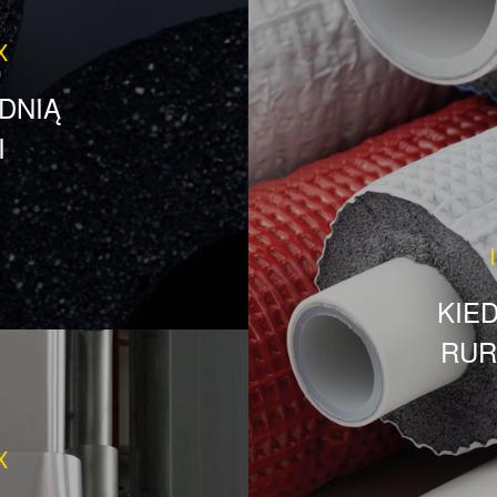
X
DNIĄ
I
KIE
RUR
X