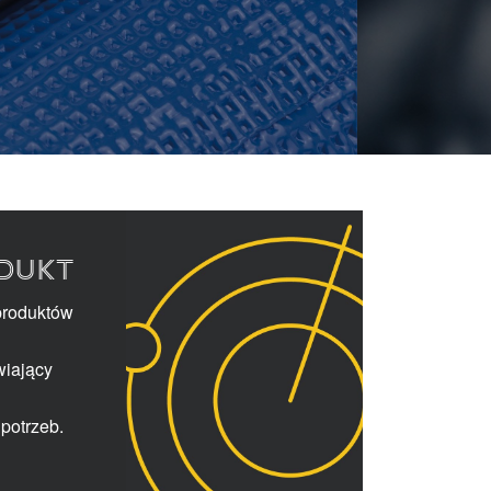
DUKT
produktów
wiający
potrzeb.