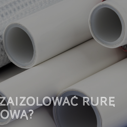
JEST I JAK MOŻEMY 
?