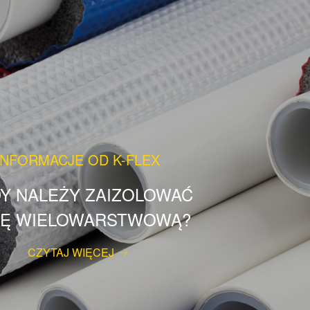
INFORMACJE OD K-FLEX
DY NALEŻY ZAIZOLOWAĆ
Ę WIELOWARSTWOWĄ?
CZYTAJ WIĘCEJ