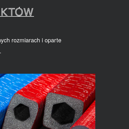
UKTÓW
ych rozmiarach i oparte
.
R