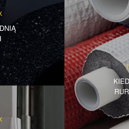
X
DNIĄ
I
KIE
RUR
X