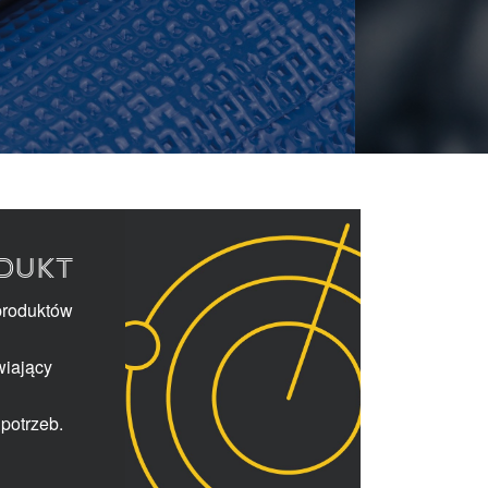
DUKT
produktów
wiający
potrzeb.