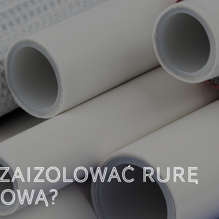
JEST I JAK MOŻEMY 
?