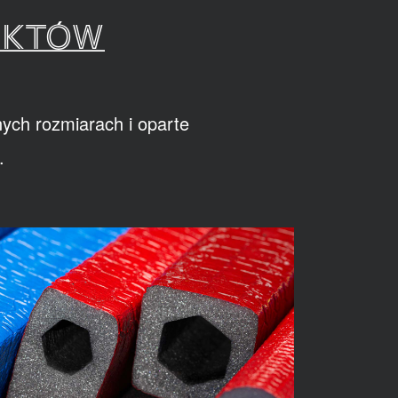
UKTÓW
ych rozmiarach i oparte
.
R