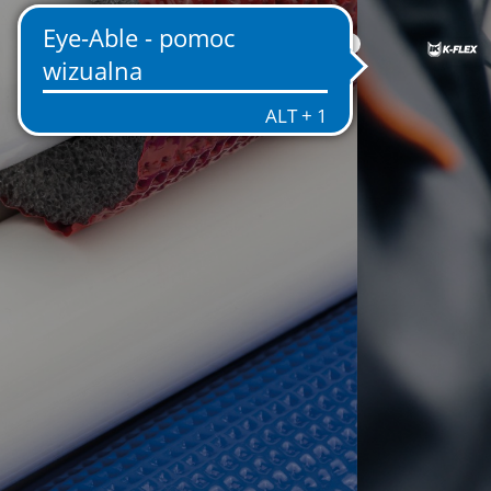
PL
GO