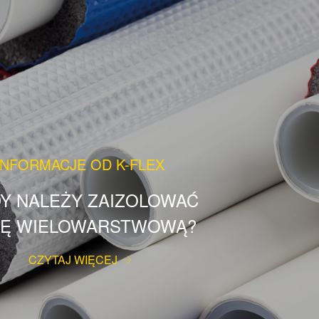
INFORMACJE OD K-FLEX
DY NALEŻY ZAIZOLOWAĆ
Ę WIELOWARSTWOWĄ?
CZYTAJ WIĘCEJ