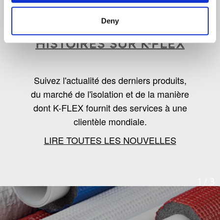
LES DERNIÈRES
Deny
NOUVELLES, TENDANCES ET
HISTOIRES SUR K-FLEX
Suivez l'actualité des derniers produits,
du marché de l'isolation et de la manière
dont K-FLEX fournit des services à une
clientèle mondiale.
LIRE TOUTES LES NOUVELLES
1
/
3