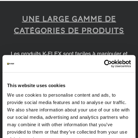
UNE LARGE GAMME DE
CATÉGORIES DE PRODUITS
Les produits K-FLEX sont faciles à manipuler et
assembler. Nos produits sont disponibles en
différentes dimensions et basés sur des
technologies innovantes et durables.
This website uses cookies
1
/
14
We use cookies to personalise content and ads, to
provide social media features and to analyse our traffic.
We also share information about your use of our site with
our social media, advertising and analytics partners who
may combine it with other information that you’ve
provided to them or that they’ve collected from your use