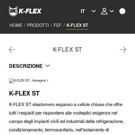
Skip
to
IT
main
content
HOME
/
PRODOTTI
/
FEF
/
K-FLEX ST
K-FLEX ST
DESCRIZIONE
K-FLEX ST
K-FLEX ST elastomero espanso a cellule chiuse che offre
tutti i requisiti per rispondere alle molteplici esigenze nel
campo degli impianti civili ed industriali della refrigerazione,
condizionamento, termosanitario, nell’isolamento di