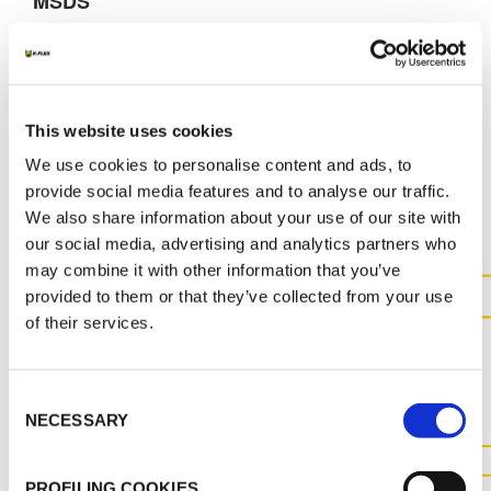
MSDS
K-FLEX ST_SS_ITA_96523.pdf
This website uses cookies
We use cookies to personalise content and ads, to
ALTRI DOCUMENTI
provide social media features and to analyse our traffic.
We also share information about your use of our site with
our social media, advertising and analytics partners who
may combine it with other information that you’ve
provided to them or that they’ve collected from your use
of their services.
CONTATTACI PER MAGGIOR
INFORMAZIONI SUL
PRODOTTO
Consent
NECESSARY
Selection
CONTATTACI
PROFILING COOKIES