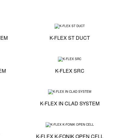
Specifiche tecniche - K-FLEX AL CLAD SYSTEM
Specifiche tecniche 
TEM
K-FLEX ST DUCT
Specifiche tecniche - K-FLEX COLOR SYSTEM
Specifiche tecniche -
EM
K-FLEX SRC
Specifiche tecniche - K-FLEX PE
Specifiche tecniche 
K-FLEX IN CLAD SYSTEM
Specifiche tecniche - K-FLEX K-FONIK GV
Specifiche tecniche 
V
K-FLEX K-FONIK OPEN CELL