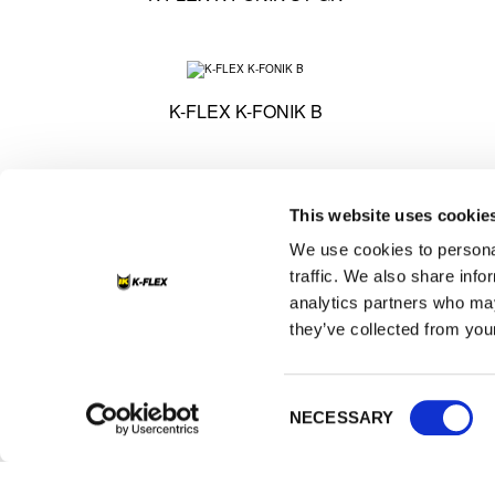
Specifiche tecniche -
K-FLEX K-FONIK B
Specifiche tecniche 
This website uses cookie
K-FLEX TWIN SOLAR SYSTEM
K-FLEX
We use cookies to personal
traffic. We also share info
analytics partners who may
they’ve collected from your
Consent
NECESSARY
Selection