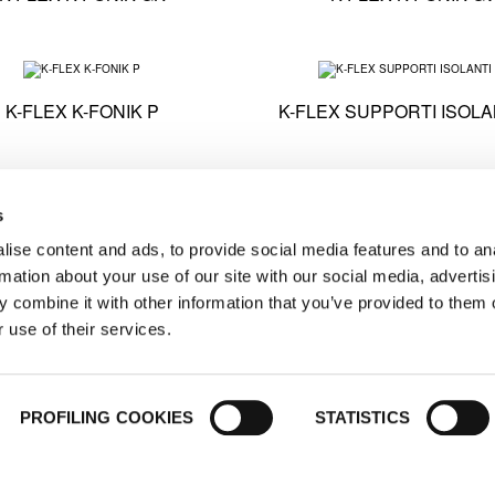
 K-FLEX K-FONIK B
Specifiche tecniche - K-FLEX K-FONIK P
K-FLEX K-FONIK P
K-FLEX SUPPORTI ISOLA
- K-FLEX TWIN SOLAR SYSTEM
Specifiche tecniche - K-FLEX TWIN SOLAR SYSTEM 
s
 TWIN SOLAR SYSTEM SLIM
K-FLEX BEVERAGE ENER
PYTHON
ise content and ads, to provide social media features and to an
rmation about your use of our site with our social media, advertis
 combine it with other information that you’ve provided to them o
 use of their services.
CARICA ALTRO
PROFILING COOKIES
STATISTICS