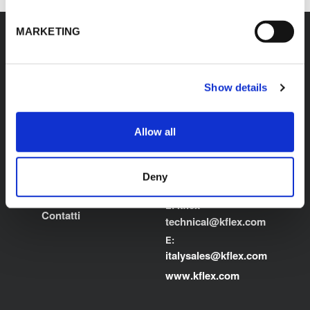
MARKETING
K-FLEX
HEADQUARTER
Show details
L'ISOLANTE K-FLEX
Chi siamo
S.p.A.
Allow all
Prodotti
Via Don Locatelli, 35 -
Applicazioni
20877
Roncello (MB) - Italy
Download Area
Deny
T: +39 039 6824.1
Trova il prodotto
kflex-
E:
Contatti
technical
@kflex.com
E:
i
talysales
@kflex.com
www.kflex.com