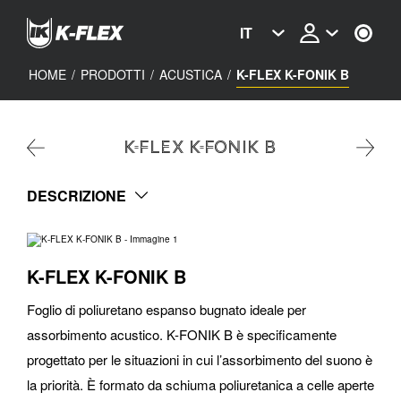
Skip
to
IT
main
content
HOME
/
PRODOTTI
/
ACUSTICA
/
K-FLEX K-FONIK B
K-FLEX K-FONIK B
DESCRIZIONE
K-FLEX K-FONIK B
Foglio di poliuretano espanso bugnato ideale per
assorbimento acustico. K-FONIK B è specificamente
progettato per le situazioni in cui l’assorbimento del suono è
la priorità. È formato da schiuma poliuretanica a celle aperte