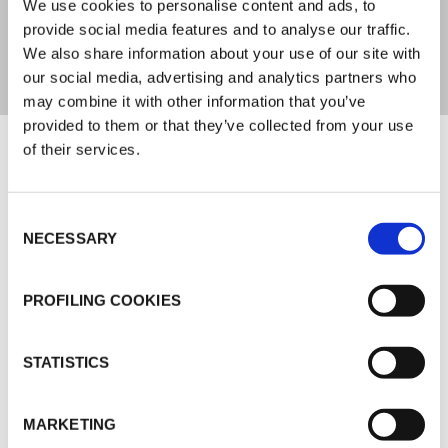
We use cookies to personalise content and ads, to
provide social media features and to analyse our traffic.
+70 °C
We also share information about your use of our site with
our social media, advertising and analytics partners who
may combine it with other information that you’ve
provided to them or that they’ve collected from your use
Documenti
of their services.
MARKETING
Consent
NECESSARY
Selection
K-FLEX CATALOGO GENERALE
K-FLEX ISOLAMENTO ACUSTICO
PROFILING COOKIES
K-FLEX LISTINO PREZZI - MARZO 2022
STATISTICS
ALTRI DOCUMENTI
MARKETING