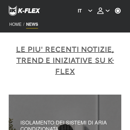
Skip
to
IT
main
content
HOME
/
NEWS
LE PIU' RECENTI NOTIZIE,
TREND E INIZIATIVE SU K-
FLEX
ISOLAMENTO DEI SISTEMI DI ARIA
CONDIZIONATA