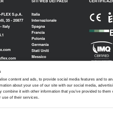
ER
SITI WEB DEI PAESI
CERTIFICAZI
-FLEX S.p.A.
Italia
li, 35 - 20877
Internazionale
 Italy
Spagna
Francia
4.1
Polonia
Germania
ex.com
Stati Uniti
Messico
flex.com
India
m
Medio Oriente e Nord Africa
s
ise content and ads, to provide social media features and to an
rmation about your use of our site with our social media, advertis
 combine it with other information that you’ve provided to them o
 use of their services.
Impressum
© 1989-2025 L'ISOLANTE K-FLEX S.p.A