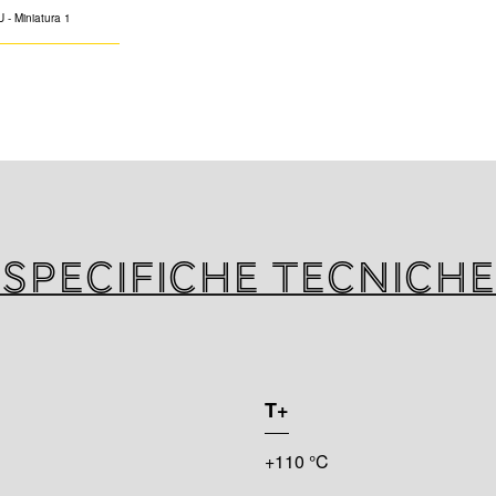
K-FLEX PU è un 
versatile a base d
che, grazie alle s
prestazioni tecnic
un’ampia varietà 
prodotto consent
con spessori rido
quindi possibile 
Specifiche tecniche
volume e peso sen
di qualità più mode
T+
+110 °C