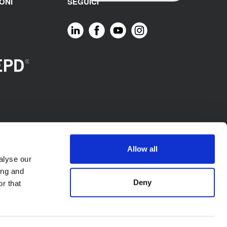
ONI
SEGUICI
Allow all
alyse our
ing and
Deny
r that
. - P.l. IT02423640966. Tutti i diritti riservati.