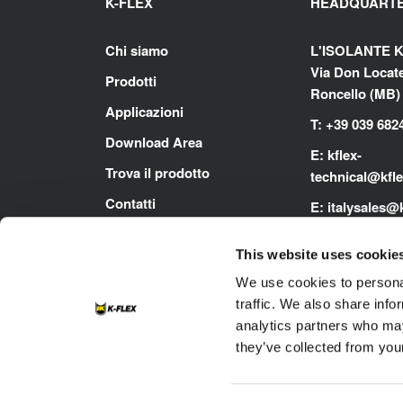
K-FLEX
HEADQUART
Chi siamo
L'ISOLANTE K
Via Don Locatel
Prodotti
Roncello (MB) -
Applicazioni
T: +39 039 682
Download Area
E:
kflex-
Trova il prodotto
technical
@kfl
Contatti
E:
i
talysales
@k
www.kflex.co
This website uses cookie
We use cookies to personal
traffic. We also share info
analytics partners who may
they’ve collected from your
Footer
Contatti
Cookie
Privacy Policy