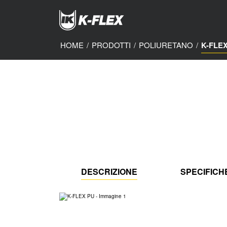
Skip
to
main
content
HOME
/
PRODOTTI
/
POLIURETANO
/
K-FLE
DESCRIZIONE
SPECIFICH