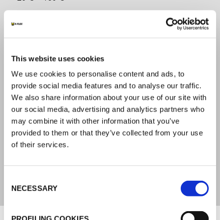
CARICO A ROTTURA
K-FLEX DT-STRONG 90 N/25mm
K-FLEX DT-EXTREME 100 N/25mm
This website uses cookies
We use cookies to personalise content and ads, to
SPESSORI
provide social media features and to analyse our traffic.
We also share information about your use of our site with
K-FLEX DT-STRONG 229 Micron
our social media, advertising and analytics partners who
K-FLEX DT-EXTREME 280 Micron
may combine it with other information that you’ve
provided to them or that they’ve collected from your use
LARGHEZZE
of their services.
50 - 75 - 100 mm
Consent
NECESSARY
Selection
Documenti
PROFILING COOKIES