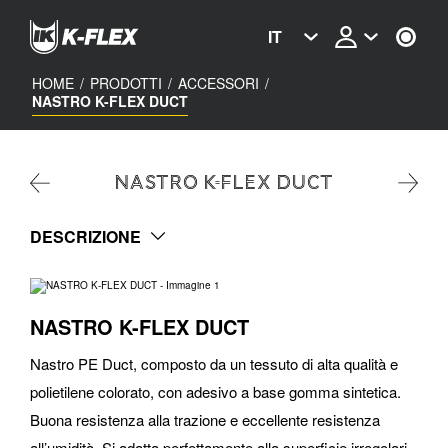
Skip
to
IT
main
content
HOME
/
PRODOTTI
/
ACCESSORI
/
NASTRO K-FLEX DUCT
NASTRO K-FLEX DUCT
DESCRIZIONE
NASTRO K-FLEX DUCT
Nastro PE Duct, composto da un tessuto di alta qualità e
polietilene colorato, con adesivo a base gomma sintetica.
Buona resistenza alla trazione e eccellente resistenza
all’umidità. Si adatta perfettamente alla superficie irregolari.