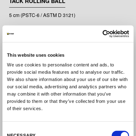
TACK ROLLING BALL
5 cm (PSTC-6 / ASTM D 3121)
TEMPERATURA DI SERVIZIO
-35 ~ +120 °C
This website uses cookies
CARICO A ROTTURA
We use cookies to personalise content and ads, to
provide social media features and to analyse our traffic.
ALU HAR 106 CW 100 N/25mm
We also share information about your use of our site with
ALU HAR 107 CW 100 N/25mm
our social media, advertising and analytics partners who
ALU HAR 107 PLUS CW 100 N/25mm
may combine it with other information that you’ve
ALU HAR 108 CW 120 N/25mm
provided to them or that they’ve collected from your use
ALU HAR 108 PLUS CW 120 N/25mm
(PSTC-131 / ASTM D 3759)
of their services.
SPESSORI
Consent
NECESSARY