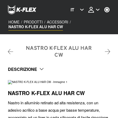
Skip
to
IT
main
content
HOME
/
PRODOTTI
/
ACCESSORI
/
NASTRO K-FLEX ALU HAR CW
NASTRO K-FLEX ALU HAR
CW
DESCRIZIONE
NASTRO K-FLEX ALU HAR CW
Nastro in alluminio retinato ad alta resistenza, con un
adesivo acrilico a base acqua per basse temperature,
accoppiato ad un liner in carta siliconata di facile rimozione.