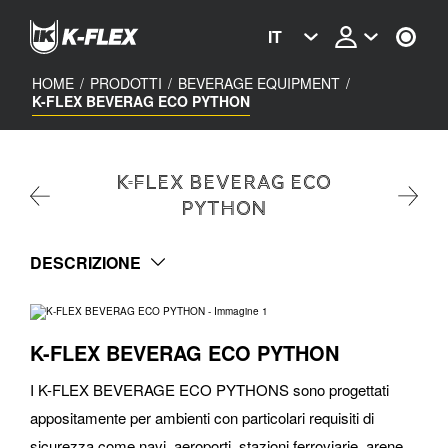
Skip
to
IT
main
content
HOME
/
PRODOTTI
/
BEVERAGE EQUIPMENT
/
K-FLEX BEVERAG ECO PYTHON
K-FLEX BEVERAG ECO
PYTHON
DESCRIZIONE
K-FLEX BEVERAG ECO PYTHON
I K-FLEX BEVERAGE ECO PYTHONS sono progettati
appositamente per ambienti con particolari requisiti di
sicurezza come navi, aeroporti, stazioni ferroviarie, arene