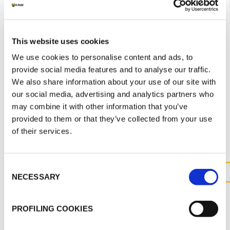
K-FLEX CATALOGO GENERALE
K-FLEX PE
K-FLEX LISTINO PREZZI - MARZO 2022
This website uses cookies
K-FLEX PE MANUALE D'INSTALLAZIONE
We use cookies to personalise content and ads, to
provide social media features and to analyse our traffic.
We also share information about your use of our site with
our social media, advertising and analytics partners who
may combine it with other information that you’ve
ALTRI DOCUMENTI
provided to them or that they’ve collected from your use
of their services.
Consent
NECESSARY
Selection
CONTATTACI PER MAGGIOR
INFORMAZIONI SUL
PROFILING COOKIES
PRODOTTO