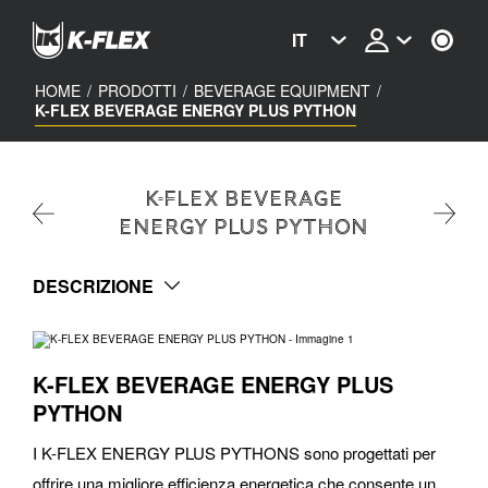
Skip
to
IT
main
content
HOME
/
PRODOTTI
/
BEVERAGE EQUIPMENT
/
K-FLEX BEVERAGE ENERGY PLUS PYTHON
K-FLEX BEVERAGE
ENERGY PLUS PYTHON
DESCRIZIONE
K-FLEX BEVERAGE ENERGY PLUS
PYTHON
I K-FLEX ENERGY PLUS PYTHONS sono progettati per
offrire una migliore efficienza energetica che consente un