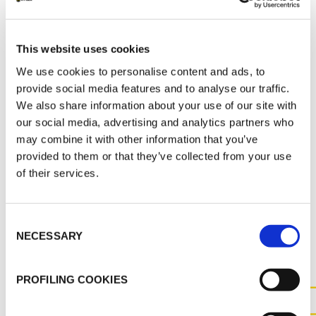
K-FLEX CATALOGO GENERALE
K-FLEX SOLAR SYSTEM
This website uses cookies
K-FLEX LISTINO PREZZI - MARZO 2022
We use cookies to personalise content and ads, to
provide social media features and to analyse our traffic.
We also share information about your use of our site with
MSDS
our social media, advertising and analytics partners who
K-FLEX SOLAR R_SS_ITA_85222.pdf
may combine it with other information that you’ve
provided to them or that they’ve collected from your use
of their services.
ALTRI DOCUMENTI
Consent
NECESSARY
Selection
PROFILING COOKIES