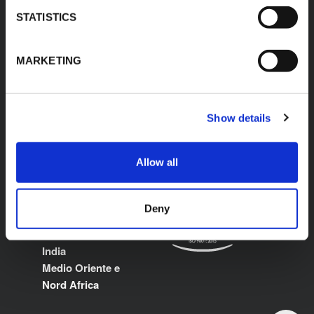
www.kflex.com
STATISTICS
MARKETING
SITI WEB DEI PAESI
CERTIFICAZIONI
Italia
Show details
Internazionale
Spagna
Allow all
Francia
Polonia
Germania
Deny
Stati Uniti
Messico
India
Medio Oriente e
Nord Africa