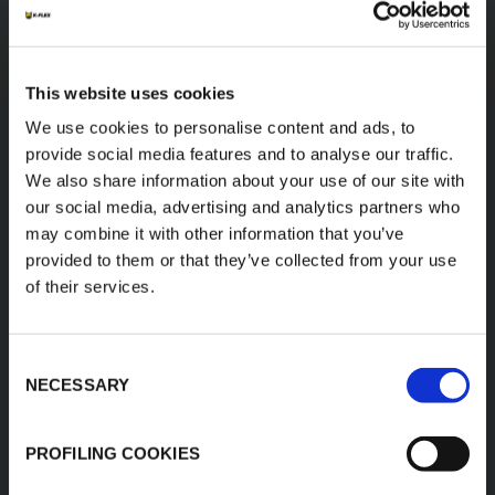
CERCA
This website uses cookies
We use cookies to personalise content and ads, to
provide social media features and to analyse our traffic.
We also share information about your use of our site with
our social media, advertising and analytics partners who
K-FLEX
HEADQUARTER
may combine it with other information that you’ve
L'ISOLANTE K-FLEX
Chi siamo
provided to them or that they’ve collected from your use
S.p.A.
of their services.
Prodotti
Via Don Locatelli, 35 -
Applicazioni
20877
Roncello (MB) - Italy
Download Area
Consent
T: +39 039 6824.1
NECESSARY
Trova il prodotto
Selection
kflex-
E:
Contatti
technical
@kflex.com
PROFILING COOKIES
E:
i
talysales
@kflex.com