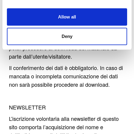
mediante pagine presenti sul sito è subordinata
alla registrazione mediante dati personali da
Allow all
parte dell’utente/visitatore e costituisce il
presupposto indispensabile per le finalità
Deny
correlate alla gestione della richiesta ovvero per
poter procedere al download del materiale da
parte dall’utente/visitatore.
Il conferimento dei dati è obbligatorio. In caso di
mancata o incompleta comunicazione dei dati
non sarà possibile procedere al download.
NEWSLETTER
L’iscrizione volontaria alla newsletter di questo
sito comporta l’acquisizione del nome e