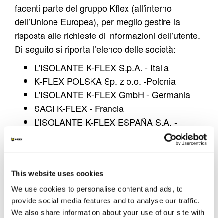
facenti parte del gruppo Kflex (all’interno
dell’Unione Europea), per meglio gestire la
risposta alle richieste di informazioni dell’utente.
Di seguito si riporta l’elenco delle società:
L'ISOLANTE K-FLEX S.p.A.
- Italia
K-FLEX POLSKA Sp. z o.o.
-Polonia
L'ISOLANTE K-FLEX GmbH
- Germania
SAGI K-FLEX
- Francia
L’ISOLANTE K-FLEX ESPAÑA S.A. -
Spagna
L'ISOLANTE K-FLEX UK Ltd
- GB
Form di richiesta informazioni
This website uses cookies
La richiesta di informazioni mediante pagine
We use cookies to personalise content and ads, to
presenti sul sito è subordinata all’invio di dati
provide social media features and to analyse our traffic.
personali da parte dell’utente/visitatore che
We also share information about your use of our site with