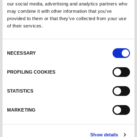
our social media, advertising and analytics partners who
costituisce il presupposto indispensabile per le
may combine it with other information that you’ve
finalità correlate alla gestione della richiesta
provided to them or that they’ve collected from your use
ovvero per poter rispondere alle richieste
of their services.
avanzate dall’utente/visitatore, ad esempio per
poter ricontattare l’utente al fine di fornire
Consent
informazioni richieste.
NECESSARY
Selection
Il conferimento dei dati è obbligatorio per le
finalità correlate alla gestione della richiesta di
PROFILING COOKIES
informazioni ovvero per poter rispondere alle
richieste avanzate dall’utente/visitatore. In caso
STATISTICS
di mancata o incompleta comunicazione dei dati
non sarà possibile adempiere alle richieste
MARKETING
dell’utente.
Form di registrazione
La richiesta di documentazione tecnica
Show details