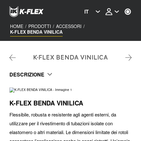
Skip
to
IT
main
content
HOME
/
PRODOTTI
/
ACCESSORI
/
K-FLEX BENDA VINILICA
K-FLEX BENDA VINILICA
DESCRIZIONE
K-FLEX BENDA VINILICA
Flessibile, robusta e resistente agli agenti esterni, da
utilizzare per il rivestimento di tubazioni isolate con
elastomero o altri materiali. Le dimensioni limitate dei rotoli
consentono l’applicazione anche in spazi ristretti. Un’ampia