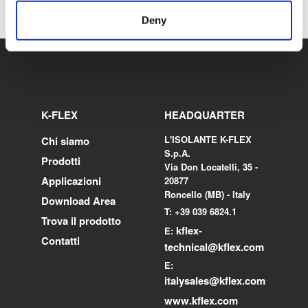
Deny
K-FLEX
HEADQUARTER
L'ISOLANTE K-FLEX
Chi siamo
S.p.A.
Prodotti
Via Don Locatelli, 35 -
Applicazioni
20877
Roncello (MB) - Italy
Download Area
T: +39 039 6824.1
Trova il prodotto
kflex-
E:
Contatti
technical
@kflex.com
E:
i
talysales
@kflex.com
www.kflex.com