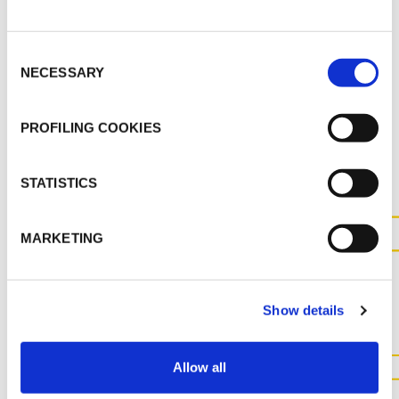
K-FLEX ACCESSORI
K-FLEX LISTINO PREZZI - MARZO 2022
Consent
NECESSARY
Selection
PROFILING COOKIES
ALTRI DOCUMENTI
STATISTICS
MARKETING
CONTATTACI PER MAGGIOR
INFORMAZIONI SUL
PRODOTTO
Show details
Allow all
CONTATTACI