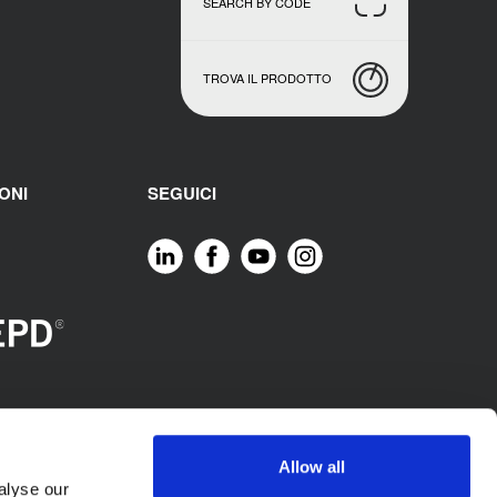
SEARCH BY CODE
TROVA IL PRODOTTO
ONI
SEGUICI
Allow all
alyse our