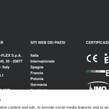
ER
SITI WEB DEI PAESI
CERTIFICAZI
-FLEX S.p.A.
Italia
li, 35 - 20877
Internazionale
 Italy
Spagna
Francia
4.1
Polonia
Germania
ex.com
Stati Uniti
Messico
flex.com
s
India
m
ise content and ads, to provide social media features and to an
Medio Oriente e Nord Africa