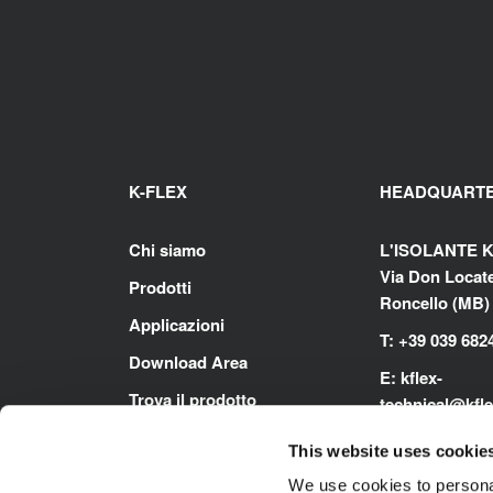
K-FLEX
HEADQUART
Chi siamo
L'ISOLANTE K
Via Don Locatel
Prodotti
Roncello (MB) -
Applicazioni
T: +39 039 682
Download Area
E:
kflex-
Trova il prodotto
technical
@kfl
Contatti
E:
i
talysales
@k
This website uses cookie
www.kflex.co
We use cookies to personal