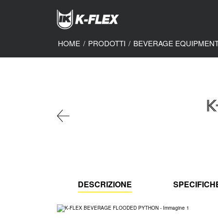
Skip
to
main
content
HOME
/
PRODOTTI
/
BEVERAGE EQUIPMEN
K
DESCRIZIONE
SPECIFICH