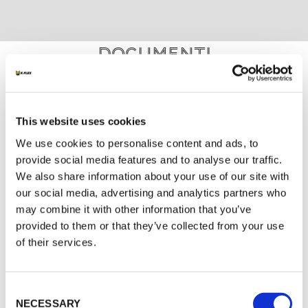
Documenti
MARKETING
This website uses cookies
K-FLEX CATALOGO GENERALE
We use cookies to personalise content and ads, to
K-FLEX ACCESSORI
provide social media features and to analyse our traffic.
K-FLEX LISTINO PREZZI - MARZO 2022
We also share information about your use of our site with
our social media, advertising and analytics partners who
may combine it with other information that you’ve
provided to them or that they’ve collected from your use
of their services.
ALTRI DOCUMENTI
Consent
NECESSARY
Selection