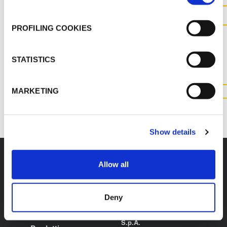
PROFILING COOKIES
CONTATTACI PER MAGGIOR
INFORMAZIONI SUL
PRODOTTO
STATISTICS
MARKETING
CONTATTACI
Show details
Allow all
K-FLEX
HEADQUARTER
Deny
L'ISOLANTE K-FLEX
Chi siamo
S.p.A.