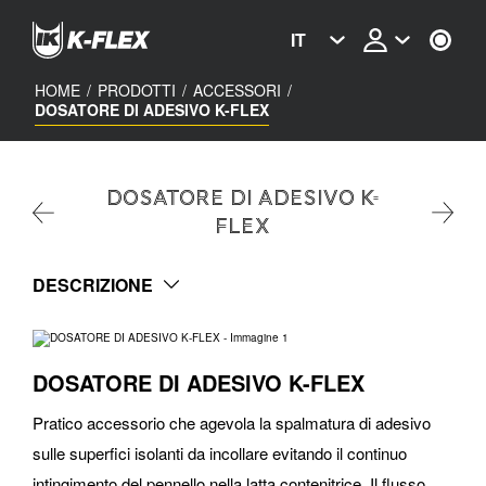
Skip
to
IT
main
content
HOME
/
PRODOTTI
/
ACCESSORI
/
DOSATORE DI ADESIVO K-FLEX
DOSATORE DI ADESIVO K-
FLEX
DESCRIZIONE
DOSATORE DI ADESIVO K-FLEX
Pratico accessorio che agevola la spalmatura di adesivo
sulle superfici isolanti da incollare evitando il continuo
intingimento del pennello nella latta contenitrice. Il flusso