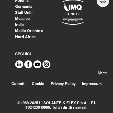
Polonia
Germania
Stati Uniti
Messico
India
Medio Oriente e
Nord Africa
SEGUICI
Footer
Contatti
Cookie
Privacy Policy
Impressum
© 1989-2025 L'ISOLANTE K-FLEX S.p.A. - P.l.
IT02423640966. Tutti i diritti riservati.