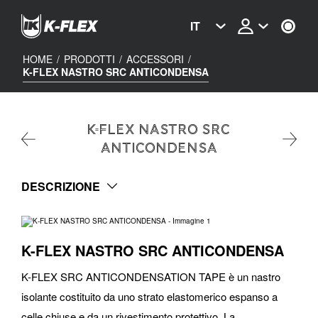
Skip
to
IT
main
content
HOME
/
PRODOTTI
/
ACCESSORI
/
K-FLEX NASTRO SRC ANTICONDENSA
K-FLEX NASTRO SRC
ANTICONDENSA
DESCRIZIONE
K-FLEX NASTRO SRC ANTICONDENSA
K-FLEX SRC ANTICONDENSATION TAPE è un nastro
isolante costituito da uno strato elastomerico espanso a
celle chiuse e da un rivestimento protettivo. La