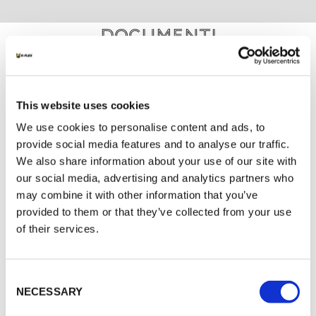
Documenti
MARKETING
This website uses cookies
K-FLEX CATALOGO GENERALE
We use cookies to personalise content and ads, to
K-FLEX SRC / SRC ECO
provide social media features and to analyse our traffic.
K-FLEX NASTRI
We also share information about your use of our site with
K-FLEX LISTINO PREZZI - MARZO 2022
our social media, advertising and analytics partners who
may combine it with other information that you’ve
provided to them or that they’ve collected from your use
of their services.
ALTRI DOCUMENTI
Consent
NECESSARY
Selection